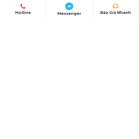
Hotline
Báo Giá Nhanh
Messenger
PRODUCTS
Space canvas house
Event tables and chairs
Stage - Grandstand
Sound - Light
LED screen
Exhibition booth
Organize events