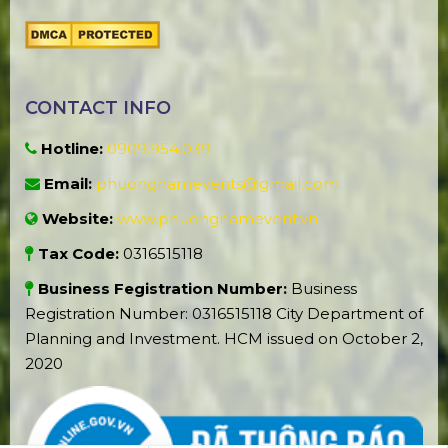
CONTACT INFO
Hotline:
0909.954.039
Email:
phuongnamevents@gmail.com
Website:
www.phuongnamevent.vn
Tax Code:
0316515118
Business Fegistration Number:
Business
Registration Number: 0316515118 City Department of
Planning and Investment. HCM issued on October 2,
2020