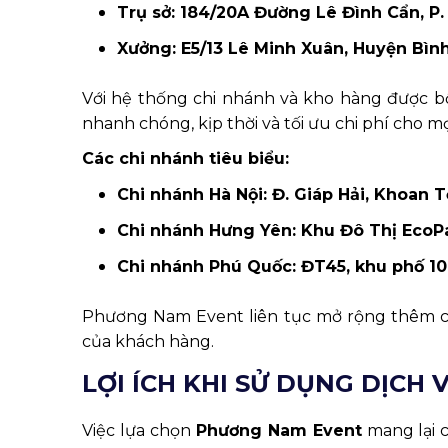
Trụ sở: 184/20A Đường Lê Đình Cẩn, P.
Xưởng: E5/13 Lê Minh Xuân, Huyện Bìn
Với hệ thống chi nhánh và kho hàng được b
nhanh chóng, kịp thời và tối ưu chi phí cho m
Các chi nhánh tiêu biểu:
Chi nhánh Hà Nội: Đ. Giáp Hải, Khoan T
Chi nhánh Hưng Yên: Khu Đô Thị EcoP
Chi nhánh Phú Quốc: ĐT45, khu phố 1
Phương Nam Event liên tục mở rộng thêm cá
của khách hàng.
LỢI ÍCH KHI SỬ DỤNG DỊCH
Việc lựa chọn
Phương Nam Event
mang lại c