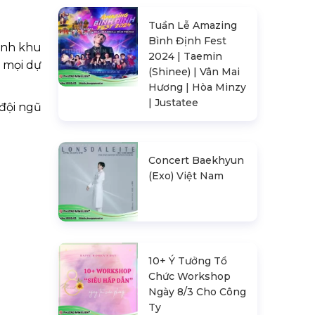
Tuần Lễ Amazing
Bình Định Fest
ình khu
2024 | Taemin
o mọi dự
(Shinee) | Vân Mai
Hương | Hòa Minzy
| Justatee
 đội ngũ
Concert Baekhyun
(Exo) Việt Nam
10+ Ý Tưởng Tổ
Chức Workshop
Ngày 8/3 Cho Công
Ty