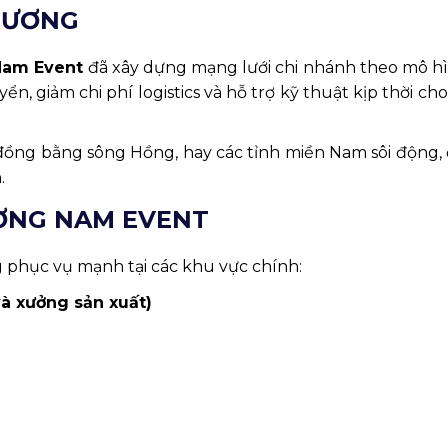
PHƯƠNG
Nam Event
đã xây dựng mạng lưới chi nhánh theo mô h
yển, giảm chi phí logistics và hỗ trợ kỹ thuật kịp thời ch
 đồng bằng sông Hồng, hay các tỉnh miền Nam sôi động,
.
ƠNG NAM EVENT
 phục vụ mạnh tại các khu vực chính:
à xưởng sản xuất)