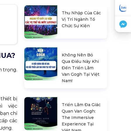
Thu Nhập Của Các
Vị Trí Ngành Tổ
Chức Sự Kiện
MUA?
Không Nên Bỏ
Qua Điều Này Khi
Đến Triển Lãm
n trọng.
Van Gogh Tại Việt
Nam!
thiết bị
Triển Lãm Đa Giác
ì việc
Quan Van Gogh:
bạn chỉ
The Immersive
cấp các
Experience Tại
tượng.
Việt Nam