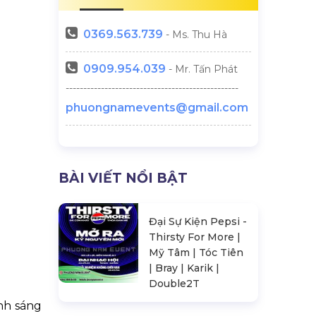
0369.
563.739
- Ms. Thu Hà
0909.954.039
- Mr. Tấn Phát
-------------------------------------------------
phuongnamevents@gmail.com
BÀI VIẾT NỔI BẬT
Đại Sự Kiện Pepsi -
Thirsty For More |
Mỹ Tâm | Tóc Tiên
| Bray | Karik |
Double2T
ánh sáng