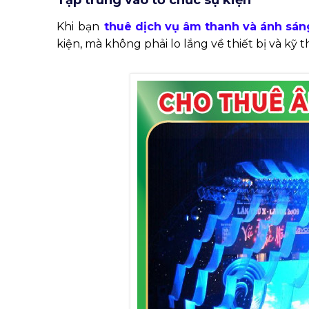
Tập trung vào tổ chức sự kiện
Khi bạn
thuê dịch vụ âm thanh và ánh sán
kiện, mà không phải lo lắng về thiết bị và k