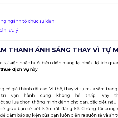
ong ngành tổ chức sự kiện
cần lưu ý
 ÂM THANH ÁNH SÁNG THAY VÌ TỰ 
o sự kiện hoặc buổi biểu diễn mang lại nhiều lợi ích qua
c
thuê dịch vụ
này:
 có giá thành rất cao. Vì thế, thay vì tự mua sắm trang 
trì vận hành cũng không hề thấp. Vậy th
ột sự lựa chọn thông minh dành cho bạn, đặc biệt nếu 
sẽ giúp bạn sẽ tiết kiệm rất đáng kể. Chúng tôi cung 
 để đảm bảo sự kiện của bạn luôn diễn ra suôn sẻ và ấn 