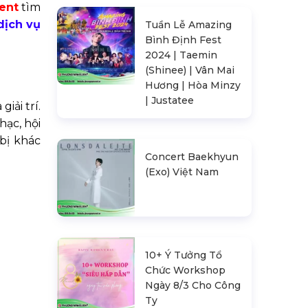
ent
tìm
dị
ch v
ụ
Tuần Lễ Amazing
Bình Định Fest
2024 | Taemin
(Shinee) | Vân Mai
Hương | Hòa Minzy
| Justatee
 gi
ả
i trí.
hạc, hội
 b
ị
khác
Concert Baekhyun
(Exo) Việt Nam
10+ Ý Tưởng Tổ
Chức Workshop
Ngày 8/3 Cho Công
Ty