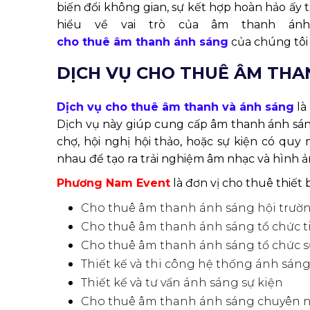
bi
ế
n
đổ
i không gian, s
ự kết hợp hoàn hảo ấy 
hi
ể
u v
ề
vai trò c
ủ
a âm thanh ánh
cho thuê âm thanh ánh sáng
c
ủa chúng tôi
DỊCH VỤ CHO THUÊ ÂM THA
D
ị
ch v
ụ
cho thuê âm thanh và ánh sáng
là
D
ị
ch v
ụ
này giúp c
ung cấp âm thanh ánh sáng
chợ, hội nghị hội thảo, hoặc sự kiện có qu
nhau
để
t
ạ
o ra tr
ả
i nghi
ệ
m âm nh
ạ
c và hình
ả
Ph
ư
ơng Nam Event
là đơn vị cho thuê thiết
Cho thuê âm thanh ánh sáng h
ội trườ
Cho thuê âm thanh ánh sáng tổ chức tiệc
Cho thuê âm thanh ánh sáng tổ chức sự
Thiết kế và thi công hệ thống ánh sán
Thiết kế và tư vấn ánh sáng sự kiện
Cho thuê âm thanh ánh sáng chuyên 