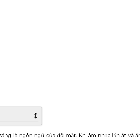
 sáng là ngôn ng
ữ
c
ủ
a
đôi
m
ắ
t. Khi âm nh
ạ
c l
ấ
n át và 