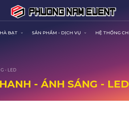
NHÀ BẠT
SẢN PHẨM - DỊCH VỤ
HỆ THỐNG CH
G - LED
HANH - ÁNH SÁNG - LED