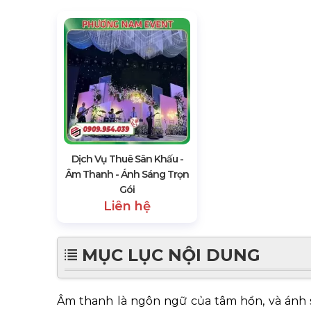
Dịch Vụ Thuê Sân Khấu -
Âm Thanh - Ánh Sáng Trọn
Gói
Liên hệ
MỤC LỤC NỘI DUNG
Âm thanh là ngôn ng
ữ
c
ủ
a tâm h
ồ
n, và ánh