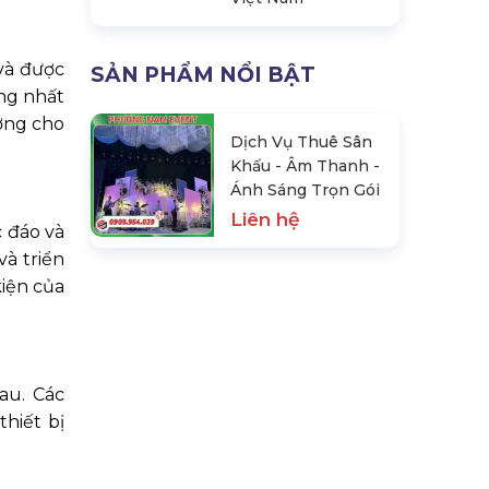
và được
SẢN PHẨM NỔI BẬT
ng nhất
ượng cho
Dịch Vụ Thuê Sân
Khấu - Âm Thanh -
Ánh Sáng Trọn Gói
Liên hệ
c đáo và
và triển
kiện của
au. Các
thiết bị