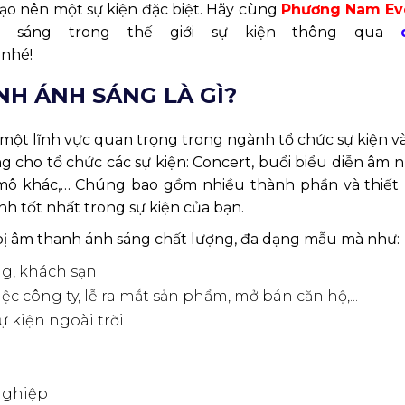
tạo nên
m
ộ
t s
ự
ki
ệ
n
đặ
c bi
ệ
t. Hãy cùng
Ph
ư
ơng Nam Ev
 sáng trong th
ế
gi
ớ
i s
ự
ki
ệ
n th
ông qua
 nhé!
NH ÁNH SÁNG LÀ GÌ?
 m
ộ
t l
ĩ
nh v
ự
c quan tr
ọ
ng trong ngành t
ổ
ch
ứ
c s
ự
ki
ệ
n và
 cho tổ chức các sự kiện: Concert, buổi biểu diễn âm n
y mô khác,… Chúng
bao g
ồ
m nhi
ề
u thành ph
ầ
n và thi
ế
t
nh t
ố
t nh
ấ
t trong s
ự
ki
ệ
n c
ủ
a b
ạ
n.
 bị âm thanh ánh sáng chất lượng, đa dạng mẫu mà như:
ng, khách sạn
 công ty, lễ ra mắt sản phẩm, mở bán căn hộ,...
 kiện ngoài trời
g
nghiệp