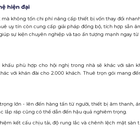
ệ hiện đại
mà không tốn chi phí nâng cấp thiết bị vốn thay đổi nhan
uy tín còn cung cấp giải pháp đồng bộ, tích hợp sẵn â
 giúp sự kiện chuyên nghiệp và tạo ấn tượng mạnh ngay từ 
 khấu phù hợp cho hội nghị trong nhà sẽ khác với sân 
khác với khán đài cho 2.000 khách. Thuê trọn gói mang đến
trọng lớn - lên đến hàng tấn từ người, thiết bị âm thanh, á
oặc lắp ráp cũng có thể dẫn đến hậu quả nghiêm trọng.
iệm kết cấu chịu tải, độ rung lắc và chênh lệch mặt sàn t