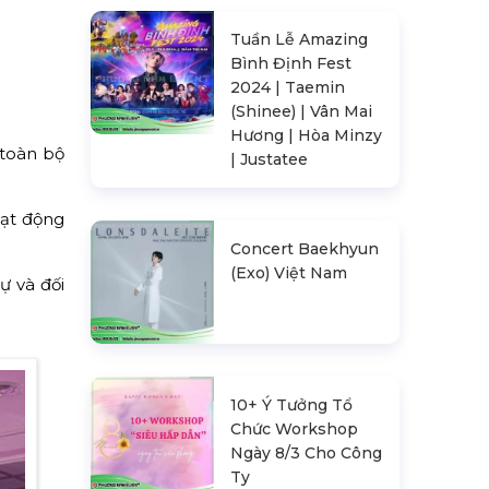
Tuần Lễ Amazing
Bình Định Fest
2024 | Taemin
(Shinee) | Vân Mai
Hương | Hòa Minzy
 toàn bộ
| Justatee
oạt động
Concert Baekhyun
(Exo) Việt Nam
ự và đối
10+ Ý Tưởng Tổ
Chức Workshop
Ngày 8/3 Cho Công
Ty