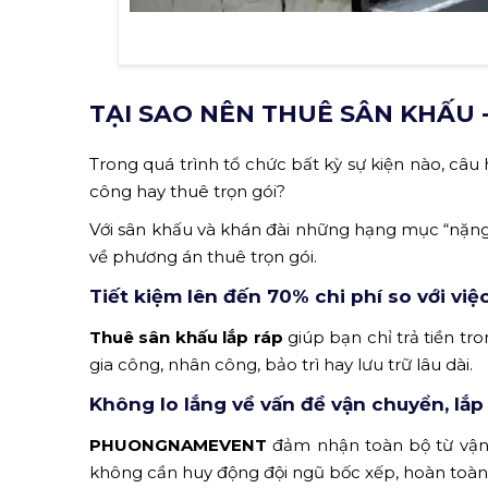
TẠI SAO NÊN THUÊ SÂN KHẤU 
Trong quá trình tổ chức bất kỳ sự kiện nào, câu
công hay thuê trọn gói?
Với sân khấu và khán đài những hạng mục “nặng đ
về phương án thuê trọn gói.
Tiết kiệm lên đến 70% chi phí so với việ
Thuê sân khấu lắp ráp
giúp bạn chỉ trả tiền tro
gia công, nhân công, bảo trì hay lưu trữ lâu dài.
Không lo lắng về vấn đề vận chuyển, lắp
PHUONGNAMEVENT
đảm nhận toàn bộ từ vận 
không cần huy động đội ngũ bốc xếp, hoàn toàn