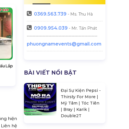
0369.
563.739
- Ms. Thu Hà
0909.954.039
- Mr. Tấn Phát
-------------------------------------------------
phuongnamevents@gmail.com
hấu Lắp
BÀI VIẾT NỔI BẬT
Đại Sự Kiện Pepsi -
Thirsty For More |
Mỹ Tâm | Tóc Tiên
| Bray | Karik |
Double2T
ộng hiện
 Liên hệ