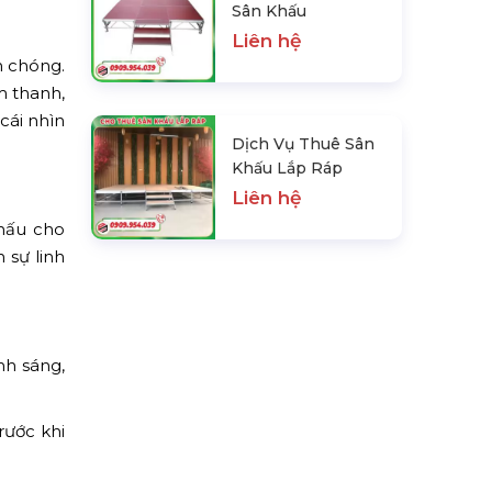
Sân Khấu
Liên hệ
h chóng.
m thanh,
cái nhìn
Dịch Vụ Thuê Sân
Khấu Lắp Ráp
Liên hệ
khấu cho
 sự linh
nh sáng,
rước khi