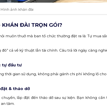
Hình ảnh khán đài
- KHÁN ĐÀI TRỌN GÓI?
 hỏi muôn thuở mà ban tổ chức thường đặt ra là: Tự mua sắm
ô” cả về kỹ thuật lẫn tài chính. Câu trả lời ngày càng ngh
c tự đầu tư
ng thời gian sử dụng, không phải gánh chi phí khổng lồ cho v
 đặt & tháo dỡ
chuyển, lắp đặt đến tháo dỡ sau sự kiện. Bạn không cần 
 an tâm.