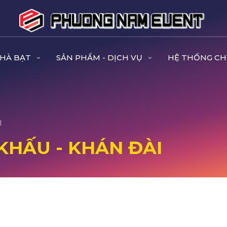
NHÀ BẠT
SẢN PHẨM - DỊCH VỤ
HỆ THỐNG CH
I
KHẤU - KHÁN ĐÀI