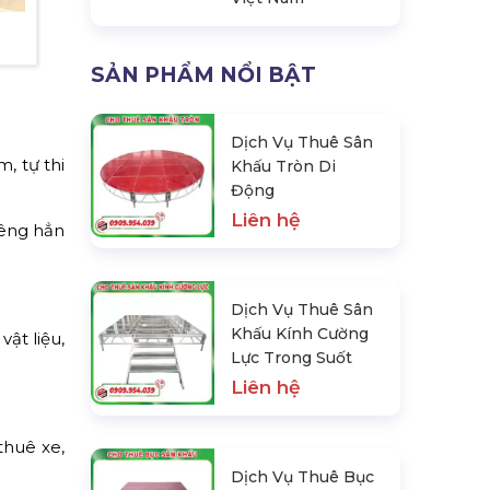
SẢN PHẨM NỔI BẬT
Dịch Vụ Thuê Sân
, tự thi
Khấu Tròn Di
Động
Liên hệ
iêng hẳn
Dịch Vụ Thuê Sân
Khấu Kính Cường
ật liệu,
Lực Trong Suốt
Liên hệ
thuê xe,
Dịch Vụ Thuê Bục