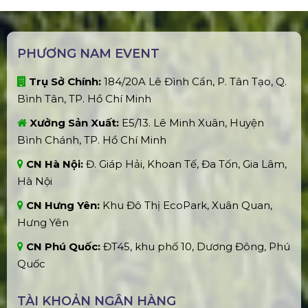
PHƯƠNG NAM EVENT
Trụ Sở Chính:
184/20A Lê Đình Cẩn, P. Tân Tạo, Q.
Bình Tân, TP. Hồ Chí Minh
Xưởng Sản Xuất:
E5/13. Lê Minh Xuân, Huyện
Bình Chánh, TP. Hồ Chí Minh
CN Hà Nội:
Đ. Giáp Hải, Khoan Tế, Đa Tốn, Gia Lâm,
Hà Nội
CN Hưng Yên:
Khu Đô Thị EcoPark, Xuân Quan,
Hưng Yên
CN Phú Quốc:
ĐT45, khu phố 10, Dương Đông, Phú
Quốc
TÀI KHOẢN NGÂN HÀNG