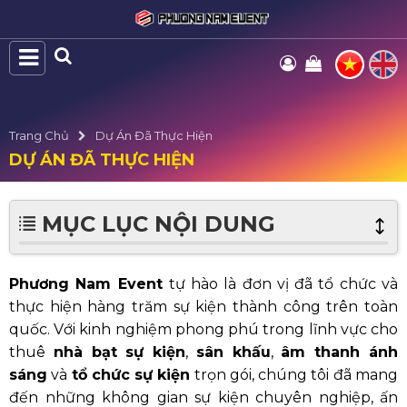
Trang Chủ
Dự Án Đã Thực Hiện
DỰ ÁN ĐÃ THỰC HIỆN
MỤC LỤC NỘI DUNG
Phương Nam Event
tự hào là đơn vị đã tổ chức và
thực hiện hàng trăm sự kiện thành công trên toàn
quốc. Với kinh nghiệm phong phú trong lĩnh vực cho
thuê
nhà bạt sự kiện
,
sân khấu
,
âm thanh ánh
sáng
và
tổ chức sự kiện
trọn gói, chúng tôi đã mang
đến những không gian sự kiện chuyên nghiệp, ấn