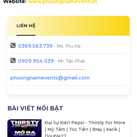
Website:
www.phuongnamevent.vn
LIÊN HỆ
0369.
563.739
- Ms. Thu Hà
0909.954.039
- Mr. Tấn Phát
-------------------------------------------------
phuongnamevents@gmail.com
BÀI VIẾT NỔI BẬT
Đại Sự Kiện Pepsi - Thirsty For More
| Mỹ Tâm | Tóc Tiên | Bray | Karik |
Double2T