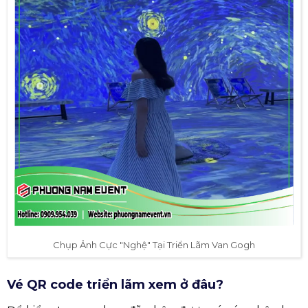
Chụp Ảnh Cực "Nghệ" Tại Triển Lãm Van Gogh
Vé QR code triển lãm xem ở đâu?