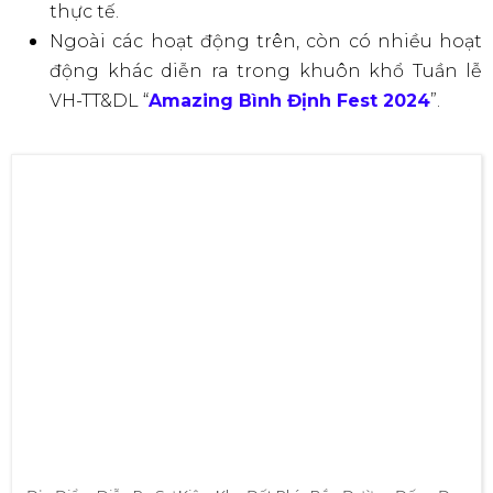
Không Khí Lễ Hội Tại Bình Định
Lịch Sự Kiện Chung
Ngày
Sự Kiện
Lễ hội ẩm thực Bình Định lần I - Ngày 1
22/03
“77 món đặc sản tinh hoa Bình Định
Tiệc buffet
(Thứ 6)
Lễ Khai mạc (Biểu diễn nghệ thuật và bắn pháo hoa chào mừng - pháo ho
thời gian tầm 7 phút, với số lượng 80 giàn)
Tổ chức thi đấu giải đua mô tô nước UIM - ABP Aquabike (Grand Prix O
2024) - Vòng loại
Khai mạc Lễ hội Văn hóa Ẩm thực Bình Định năm 2024
23/03
(Thứ 7)
Đầu bếp địa phương và Mechelin quảng diễn
Chương trình mô tô nước - Aquabike Show