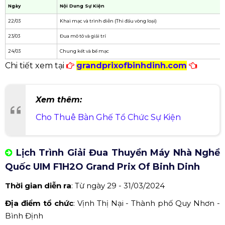
Võ Cổ Truyền Bình Định
LỊCH TRÌNH SỰ KIỆN AMAZING
BINH DINH FEST 2024
Các hoạt động trong tuần lễ lễ hội
Bình Định Fest
gồm những hoạt động văn hóa, nghệ thuật, giải trí
hấp dẫn.
Hoạt động khai mạc, bế mạc hoành tráng của tuần lễ
Amazing Binh Dinh Fest 2024. Hoạt động của tuần lễ
lễ hội gồm có 6 chương trình chính: Grand Prix Of
Binh Dinh (Giải đua Thuyền máy nhà nghề Quốc tế &
Giải đua mô tô nước), Giao lưu văn hoá nghệ thuật