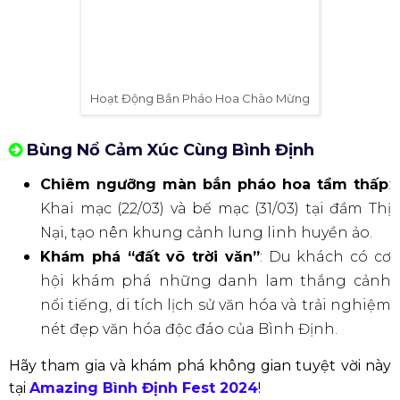
xúc với chương trình nghệ thuật đặc sắc, quy tụ dàn
sao đình đám:
Sự tham dự của các vị lãnh đạo Đảng, Nhà
nước.
Dàn sao Việt đang “làm mưa làm gió” như
Văn
Mai Hương
,
Hòa Minzy
,
Tăng Duy Tân
,
Lyly
,
Justatee
,...
Đặc biệt là màn trình diễn của
Taemin
(SHINee)
- một trong những idol Kpop đình
đám nhất hiện nay.
Chương trình được truyền hình trực tiếp trên
sóng Đài truyền hình Việt Nam.
Xem thêm:
Baekhyun (EXO) Tổ Chức Concert Tại Việt
Nam?