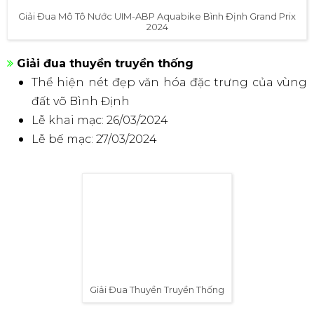
được tổ chức bởi Liên đoàn Thể thao mạo hiểm Quốc
tế (UIM) và Hiệp hội Aquabike chuyên nghiệp (ABP).
Giải đua này thu hút các tay đua hàng đầu từ khắp
nơi trên thế giới, thi đấu trên các loại mô tô nước
khác nhau, bao gồm Ski, Runabout và Freestyle.