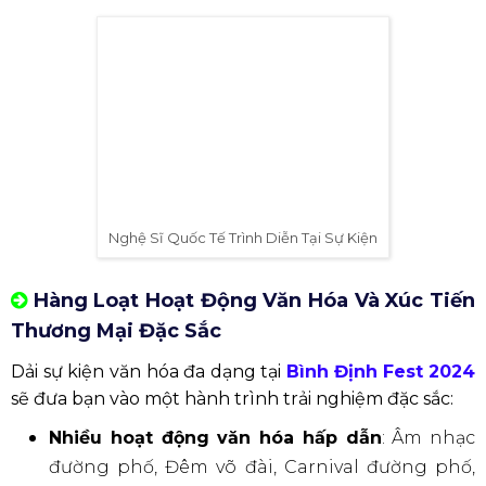
Thưởng thức trọn vẹn ẩm thực Bình Định qua
các món truyền thống.
Biểu diễn nghệ thuật thực cảnh
: Du hành qua
lịch sử, văn hóa và con người Bình Định.
Giao lưu đầu bếp Michelin
: “Mục sở thị” đầu
bếp Michelin quảng diễn, khám phá bí quyết
nấu nướng đẳng cấp quốc tế.
Lễ hội ẩm thực Bình Định
: Niềm vui cho người
hâm mộ thể thao và cơ hội khám phá “xứ Nẫu”.