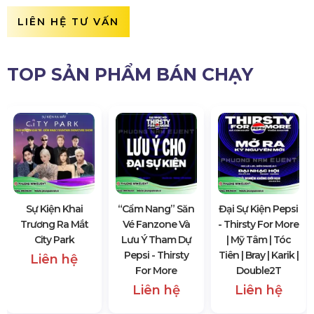
LIÊN HỆ TƯ VẤN
TOP SẢN PHẨM BÁN CHẠY
Sự Kiện Khai
“Cẩm Nang” Săn
Đại Sự Kiện Pepsi
Trương Ra Mắt
Vé Fanzone Và
- Thirsty For More
City Park
Lưu Ý Tham Dự
| Mỹ Tâm | Tóc
Pepsi - Thirsty
Tiên | Bray | Karik |
Liên hệ
For More
Double2T
Liên hệ
Liên hệ