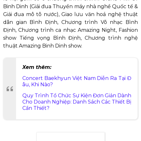
Nghệ Sĩ Quốc Tế Trình Diễn Tại Sự Kiện
Hàng Loạt Hoạt Động Văn Hóa Và Xúc Tiến
Thương Mại Đặc Sắc
Dải sự kiện văn hóa đa dạng tại
Bình Định Fest 2024
sẽ đưa bạn vào một hành trình trải nghiệm đặc sắc:
Nhiều hoạt động văn hóa hấp dẫn
: Âm nhạc
đường phố, Đêm võ đài, Carnival đường phố,
trình diễn ánh sáng, thời trang, Aquabike
show. Tất cả mang lại không khí lễ hội đa
dạng, phong phú, sôi động và náo nhiệt.
Hội nghị xúc tiến đầu tư và Gala Gặp gỡ nhà
đầu tư
: Đây là nơi tuyệt vời để kết nối và khám
phá cơ hội đầu tư tiềm năng. Đồng thời, sự