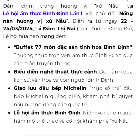
Giải Đua Thuyền Truyền Thống
Giải Chạy Việt dã tỉnh Bình Định
hưởng ứng ngày chạy Olympic vì sức khỏe toàn dân: