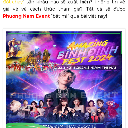
đốt cháy
” sân khấu nào sẽ xuất hiện? Thông tin về
giá vé và cách thức tham gia? Tất cả sẽ được
Phương Nam Event
“bật mí” qua bài viết này!