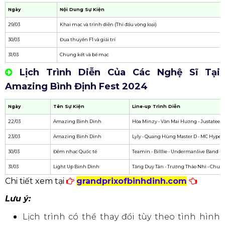
dân gian Bình Định, Chương trình Võ nhạc Bình
Định, Chương trình ca nhạc Amazing Night, Fashion
show Tiếng vọng Bình Định, Chương trình nghệ
thuật Amazing Binh Dinh show.
Xem thêm:
Concert Baekhyun Việt Nam Diễn Ra Tại Đ
âu, Khi Nào?
Quy Trình Tổ Chức Sự Kiện Đơn Giản Dành
Cho Doanh Nghiệp: Danh Sách Các Thiết Bị
Cần Thiết?