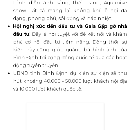
“Buffet 77 Món Đặc Sản Tinh Hoa Bình Định”
Tận Hưởng Âm Nhạc Đẳng Cấp
Đặc biệt, Lễ khai mạc và bế mạc
Bình Định Fest
:
Bùng nổ cảm xúc, lan tỏa niềm tự hào
Hai đêm khai
mạc (22/03) và bế mạc (31/03) hứa hẹn bùng nổ cảm