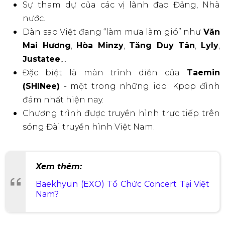
Giải Chạy Việt Dã
Bùng Nổ Vị Giác Với Ẩm Thực Truyền
Thống
Sự kiện
Bình Định Fest
không chỉ là niềm vui cho
người hâm mộ thể thao mà còn là đại tiệc ẩm thực.
Đắm chìm trong hương vị “xứ Nẫu” tại
Lễ hội ẩm thực Bình Định Lần I
với chủ đề “
Nồng
nàn hương vị xứ Nẫu
”. Diễn ra từ ngày
22 -
24/03/2024
, tại
Đầm Thị Nại
(trục đường Đống Đa),
Lễ hội hứa hẹn mang đến:
“Buffet 77 món đặc sản tinh hoa Bình Định”
: