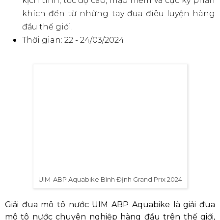
Giải mô tô nước quốc tế UIM-ABP Aquabike
Bình Định Grand Prix 2024
Hơn 70 tay đua từ 30 quốc gia tranh tài, mang
đến những màn trình diễn tốc độ, mạo hiểm
và đầy kịch tính.
Lần đầu tiên tổ chức tại Việt Nam, hứa hẹn
mang đến cho khán giả những trải nghiệm
mới mẻ và ấn tượng bởi những màn trình diễn
kịch tính, tốc độ cao, mạo hiểm và cực kỳ phấn
khích đến từ những tay đua điêu luyện hàng
đầu thế giới.
Thời gian: 22 - 24/03/2024