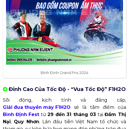
Bình Định Grand Prix 2024
Đỉnh Cao Của Tốc Độ - “Vua Tốc Độ” F1H2O
Sôi động, kịch tính và đẳng cấp,
Giải đua thuyền máy F1H2O
sẽ là tâm điểm của
Bình Định Fest
từ
29 đến 31 tháng 03
tại
Đầm Thị
Nại
,
Quy Nhơn
. Lần đầu tiên Việt Nam tổ chức và
tham gia, sự kiện hứa hẹn mang đến những trận đua