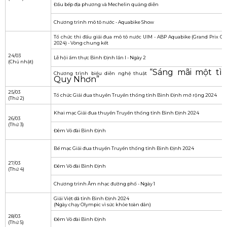
Hoạt Động Bắn Pháo Hoa Chào Mừng
Bùng Nổ Cảm Xúc Cùng Bình Định
Chiêm ngưỡng màn bắn pháo hoa tầm thấp
:
Khai mạc (22/03) và bế mạc (31/03) tại đầm Thị
Nại, tạo nên khung cảnh lung linh huyền ảo.
Khám phá “đất võ trời văn”
: Du khách có cơ
hội khám phá những danh lam thắng cảnh
nổi tiếng, di tích lịch sử văn hóa và trải nghiệm