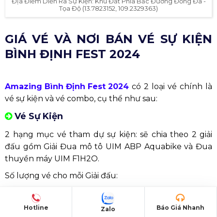
Tổ chức thi đấu giải đua mô tô nước UIM - ABP Aquabike (Grand Prix O
2024) - Vòng chung kết
24/03
Lễ hội ẩm thực Bình Định lần I - Ngày 2
(Chủ nhật)
“Sáng mãi một tì
Chương trình biểu diễn nghệ thuật
Quy Nhơn
”
25/03
Tổ chức Giải đua thuyền Truyền thống tỉnh Bình Định mở rộng 2024
(Thứ 2)
Khai mạc Giải đua thuyền Truyền thống tỉnh Bình Định 2024
26/03
(Thứ 3)
Đêm Võ đài Bình Định
Bế mạc Giải đua thuyền Truyền thống tỉnh Bình Định 2024
27/03
Đêm Võ đài Bình Định
(Thứ 4)
Chương trình Âm nhạc đường phố - Ngày 1
Giải Việt dã tỉnh Bình Định 2024
(Ngày chạy Olympic vì sức khỏe toàn dân)
28/03
Đêm Võ đài Bình Định
(Thứ 5)
Chương trình Âm nhạc đường phố - Ngày 2
Hotline
Báo Giá Nhanh
Zalo