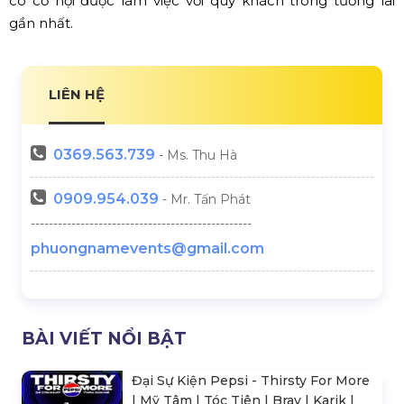
có cơ hội được làm việc với quý khách trong tương lai
gần nhất.
LIÊN HỆ
0369.
563.739
- Ms. Thu Hà
0909.954.039
- Mr. Tấn Phát
-------------------------------------------------
phuongnamevents@gmail.com
BÀI VIẾT NỔI BẬT
Đại Sự Kiện Pepsi - Thirsty For More
| Mỹ Tâm | Tóc Tiên | Bray | Karik |