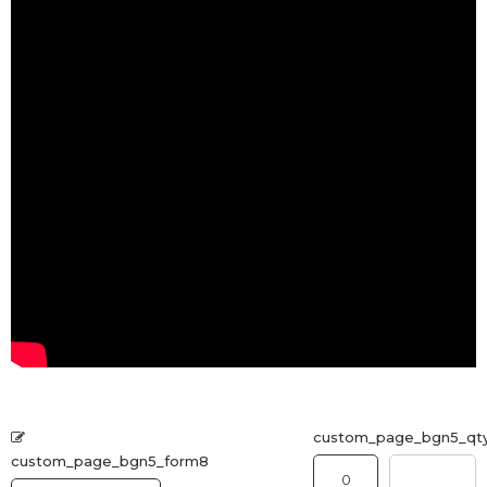
custom_page_bgn5_qt
custom_page_bgn5_form8