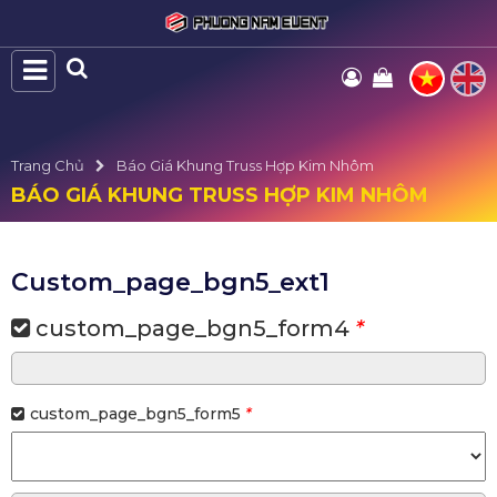
Trang Chủ
Báo Giá Khung Truss Hợp Kim Nhôm
BÁO GIÁ KHUNG TRUSS HỢP KIM NHÔM
Custom_page_bgn5_ext1
custom_page_bgn5_form4
*
custom_page_bgn5_form5
*