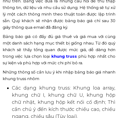
như trên. Bằng việc đưa ra những câu hỏi để thu thập
thông tin, dữ liệu và nhu cầu sử dụng; Hệ thống sẽ tự xử
lý một cách thông minh theo thuật toán được lập trình
sẵn. Quý khách sẽ nhận được bảng báo giá chỉ sau 30
giây thông qua email đã đăng ký.
Bảng báo giá có đầy đủ giá thuê và giá mua với cùng
một danh sách hạng mục thiết bị giống nhau. Từ đó quý
khách sẽ thấy tổng quan được mức giá, dễ dàng hơn
trong việc lựa chọn loại
khung truss
phù hợp nhất cho
sự kiện và phù hợp với mức chi phí bỏ ra.
Những thông số cần lưu ý khi nhập bảng báo giá nhanh
khung truss nhôm
Các dạng khung truss: Khung loa array,
khung chữ I, khung chữ U, khung hộp
chữ nhật, khung hộp kết nối cố định; Thì
cần chú ý đến kích thước chiều cao, chiều
ngang, chiều sâu (Tùy loại).