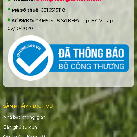
Mã số thuế:
0316515118
Số ĐKKD:
0316515118 Sở KHĐT Tp. HCM cấp
02/10/2020
SẢN PHẨM - DỊCH VỤ
Nhà bạt không gian
Bàn ghế sự kiện