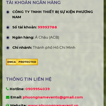
TÀI KHOẢN NGÂN HÀNG
CÔNG TY TNHH THIẾT BỊ SỰ KIỆN PHƯƠNG
NAM
Số tài khoản:
99993788
Ngân hàng:
Á Châu (ACB)
Chi nhánh:
Thành phố Hồ Chí Minh
THÔNG TIN LIÊN HỆ
Hotline:
0909954039
Email:
phuongnamevents@gmail.com
Website:
www.phuongnamevent.vn