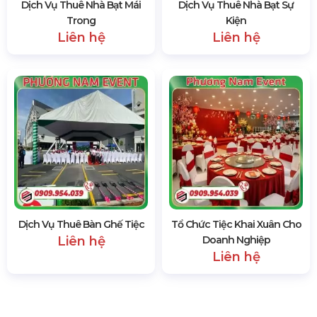
Dịch Vụ Thuê Bàn Ghế Tiệc
Tổ Chức Tiệc Khai Xuân Cho
Liên hệ
Doanh Nghiệp
Liên hệ
LIÊN HỆ
0369.
563.739
- Ms. Thu Hà
0909.954.039
- Mr. Tấn Phát
-------------------------------------------------
phuongnamevents@gmail.com