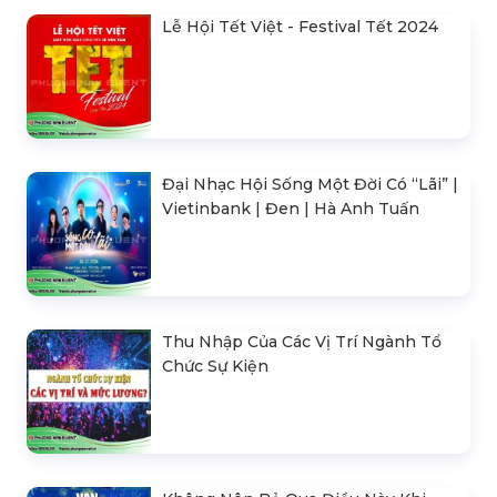
Thu Nhập Của Các Vị Trí Ngành Tổ
Chức Sự Kiện
Không Nên Bỏ Qua Điều Này Khi
Đến Triển Lãm Van Gogh Tại Việt
Nam!
Triển Lãm Đa Giác Quan Van Gogh:
The Immersive Experience Tại Việt
Nam