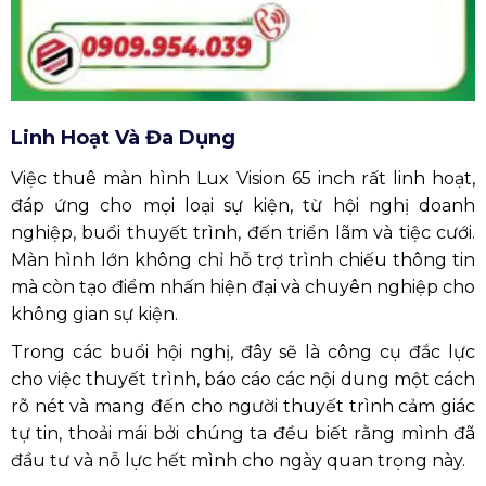
không gian sự kiện.
Trong các buổi hội nghị, đây sẽ là công cụ đắc lực
cho việc thuyết trình, báo cáo các nội dung một cách
rõ nét và mang đến cho người thuyết trình cảm giác
tự tin, thoải mái bởi chúng ta đều biết rằng mình đã
đầu tư và nỗ lực hết mình cho ngày quan trọng này.
Hỗ Trợ Kỹ Thuật Nhanh Chóng
Khi thuê màn hình, bạn còn nhận được sự hỗ trợ kỹ
thuật từ đội ngũ chuyên nghiệp của chúng tôi, nhân
viên tại Phương Nam Event đã qua đào tạo tại
Singapore. Họ sẽ giúp lắp đặt, vận hành thiết bị và xử
lý mọi vấn đề phát sinh trong suốt quá trình sự kiện,
đảm bảo sự kiện diễn ra trơn tru mà bạn không phải
lo lắng về các khía cạnh kỹ thuật.
CAM KẾT CỦA PHƯƠNG NAM
EVENT