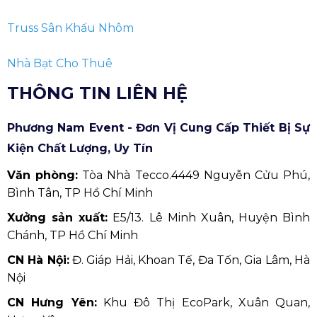
Xưởng sản xuất:
E5/13. Lê Minh Xuân, Huyện Bình
Chánh, TP Hồ Chí Minh
CN Hà Nội:
Đ. Giáp Hải, Khoan Tế, Đa Tốn, Gia Lâm, Hà
Nội
CN Hưng Yên:
Khu Đô Thị EcoPark, Xuân Quan,
Hưng Yên
CN Phú Quốc:
ĐT45, khu phố 10, Dương Đông, Phú
Quốc
Hotline:
0909.954.039
(24/7)
Email:
phuongnamevents@gmail.com
Website:
phuongnamevent.vn
1428 lượt xem