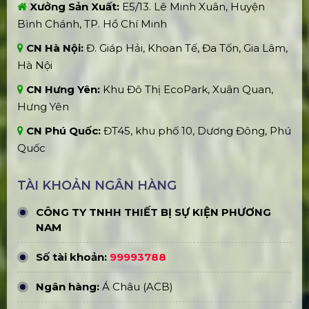
CÔNG TY TNHH THIẾT BỊ SỰ KIỆN PHƯƠNG
NAM
Số tài khoản:
99993788
Ngân hàng:
Á Châu (ACB)
Chi nhánh:
Thành phố Hồ Chí Minh
THÔNG TIN LIÊN HỆ
Hotline:
0909954039
Email:
phuongnamevents@gmail.com
Website:
www.phuongnamevent.vn