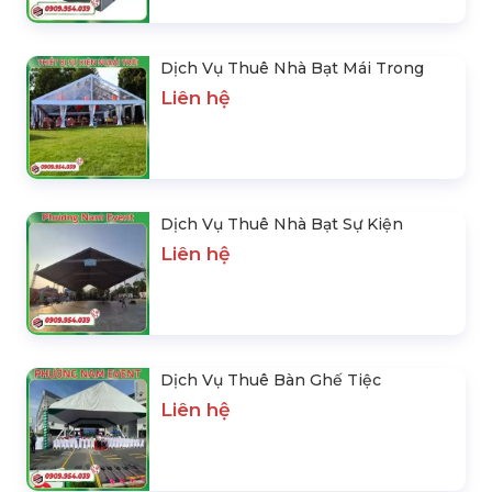
Dịch Vụ Thuê Bàn Ghế Tiệc
Liên hệ
Tổ Chức Tiệc Khai Xuân Cho Doanh
Nghiệp
Liên hệ
BÀI VIẾT NỔI BẬT
Đại Sự Kiện Pepsi - Thirsty For More
| Mỹ Tâm | Tóc Tiên | Bray | Karik |
Double2T