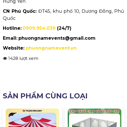
SẢN PHẨM CÙNG LOẠI
Dù Che Khai Giảng, Sự Kiện
Dịch Vụ Thuê Gian Hàng Hội
Ngoài Trời
Chợ
Liên hệ
Liên hệ