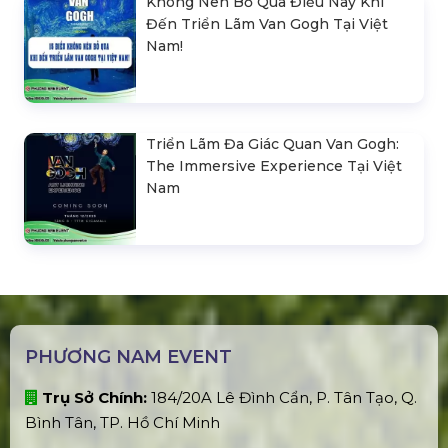
PHƯƠNG NAM EVENT
Trụ Sở Chính:
184/20A Lê Đình Cẩn, P. Tân Tạo, Q.
Bình Tân, TP. Hồ Chí Minh
Xưởng Sản Xuất:
E5/13. Lê Minh Xuân, Huyện
Bình Chánh, TP. Hồ Chí Minh
CN Hà Nội:
Đ. Giáp Hải, Khoan Tế, Đa Tốn, Gia Lâm,
Hà Nội
CN Hưng Yên:
Khu Đô Thị EcoPark, Xuân Quan,
Hưng Yên
CN Phú Quốc:
ĐT45, khu phố 10, Dương Đông, Phú
Quốc
TÀI KHOẢN NGÂN HÀNG