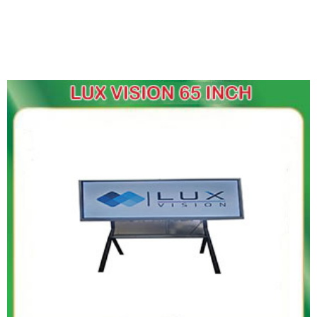
Linh Hoạt Và Đa Dụng
Việc thuê màn hình Lux Vision 65 inch rất linh hoạt,
đáp ứng cho mọi loại sự kiện, từ hội nghị doanh
nghiệp, buổi thuyết trình, đến triển lãm và tiệc cưới.
Màn hình lớn không chỉ hỗ trợ trình chiếu thông tin
mà còn tạo điểm nhấn hiện đại và chuyên nghiệp cho