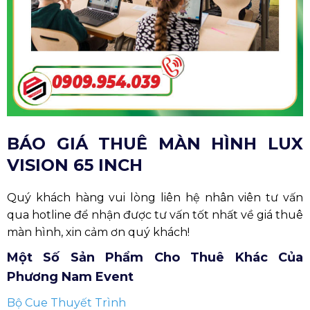
qua hotline để nhận được tư vấn tốt nhất về giá thuê
màn hình, xin cảm ơn quý khách!
Một Số Sản Phẩm Cho Thuê Khác Của
Phương Nam Event
Bộ Cue Thuyết Trình
Truss Sân Khấu Nhôm
Nhà Bạt Cho Thuê
THÔNG TIN LIÊN HỆ
Phương Nam Event - Đơn Vị Cung Cấp Thiết Bị Sự
Kiện Chất Lượng, Uy Tín
Văn phòng:
Tòa Nhà Tecco.4449 Nguyễn Cửu Phú,
Bình Tân, TP Hồ Chí Minh