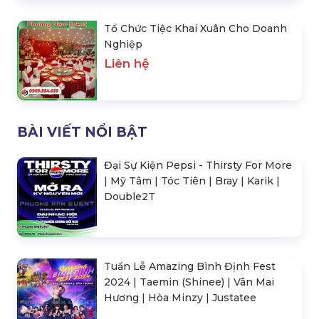
Tuần Lễ Amazing Bình Định Fest
2024 | Taemin (Shinee) | Vân Mai
Hương | Hòa Minzy | Justatee
Concert Baekhyun (Exo) Việt Nam
10+ Ý Tưởng Tổ Chức Workshop
Ngày 8/3 Cho Công Ty