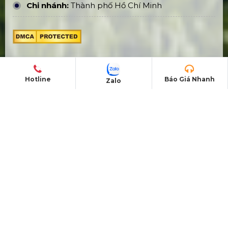
Mã số thuế:
0316515118
Số ĐKKD:
0316515118 Sở KHĐT Tp. HCM cấp
02/10/2020
Hotline
Báo Giá Nhanh
Zalo
SẢN PHẨM - DỊCH VỤ
Nhà bạt không gian
Bàn ghế sự kiện
Sân khấu - Khán đài