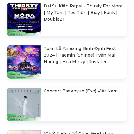
Đại Sự Kiện Pepsi - Thirsty For More
| Mỹ Tâm | Tóc Tiên | Bray | Karik |
Double2T
Tuần Lễ Amazing Bình Định Fest
2024 | Taemin (Shinee) | Vân Mai
Hương | Hòa Minzy | Justatee
Concert Baekhyun (Exo) Việt Nam
10+ Ý Tưởng Tổ Chức Workshop