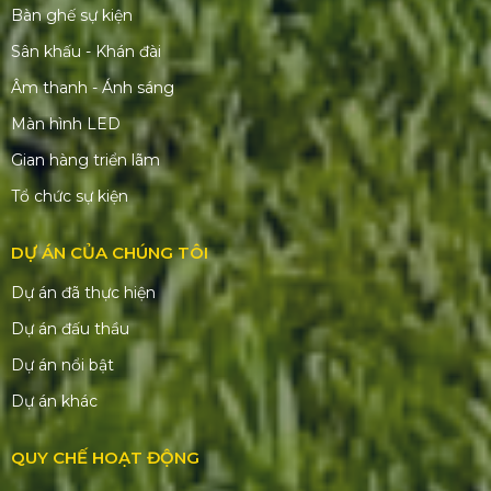
Bàn ghế sự kiện
Sân khấu - Khán đài
Âm thanh - Ánh sáng
Màn hình LED
Gian hàng triển lãm
Tổ chức sự kiện
DỰ ÁN CỦA CHÚNG TÔI
Dự án đã thực hiện
Dự án đấu thầu
Dự án nổi bật
Dự án khác
QUY CHẾ HOẠT ĐỘNG