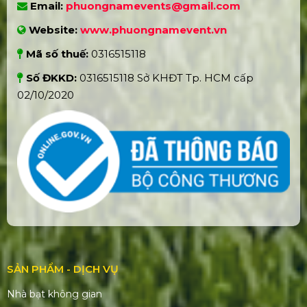
Email:
phuongnamevents@gmail.com
Website:
www.phuongnamevent.vn
Mã số thuế:
0316515118
Số ĐKKD:
0316515118 Sở KHĐT Tp. HCM cấp
02/10/2020
SẢN PHẨM - DỊCH VỤ
Nhà bạt không gian