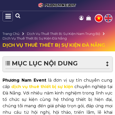
Trang Chủ
Dịch Vụ Thuê Thiết Bị Sự Kiện Nam Trung Bộ
Dịch Vụ Thuê Thiết Bị Sự Kiện Đà Nẵng
DỊCH VỤ THUÊ THIẾT BỊ SỰ KIỆN ĐÀ NẴNG
MỤC LỤC NỘI DUNG
Phương Nam Event
là đơn vị uy tín chuyên cung
cấp
dịch vụ thuê thiết bị sự kiện
chuyên nghiệp tại
Đà Nẵng. Với nhiều năm kinh nghiệm trong lĩnh vực
tổ chức sự kiện cùng hệ thống thiết bị hiện đại,
chúng tôi mang đến giải pháp trọn gói, đáp ứng mọi
nhu cầu từ hội nghị, hội thảo, triển lãm, lễ khai