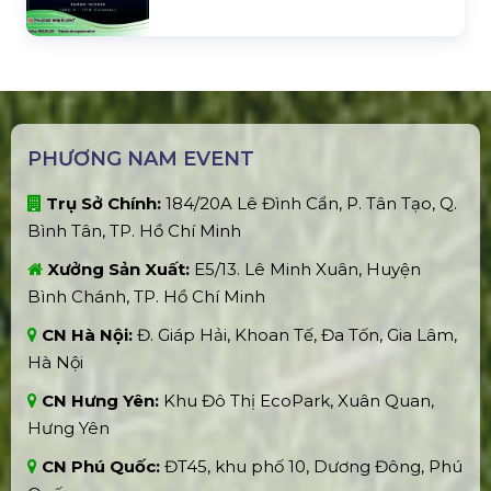
PHƯƠNG NAM EVENT
Trụ Sở Chính:
184/20A Lê Đình Cẩn, P. Tân Tạo, Q.
Bình Tân, TP. Hồ Chí Minh
Xưởng Sản Xuất:
E5/13. Lê Minh Xuân, Huyện
Bình Chánh, TP. Hồ Chí Minh
CN Hà Nội:
Đ. Giáp Hải, Khoan Tế, Đa Tốn, Gia Lâm,
Hà Nội
CN Hưng Yên:
Khu Đô Thị EcoPark, Xuân Quan,
Hưng Yên
CN Phú Quốc:
ĐT45, khu phố 10, Dương Đông, Phú