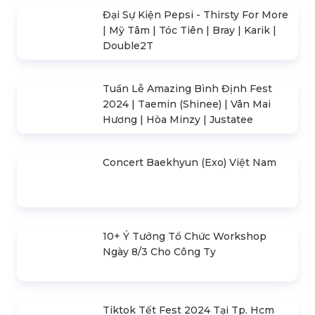
Sân Khấu - Khán Đài
Nhà Bạt Không Gian
969 lượt xem
BÀI VIẾT LIÊN QUAN