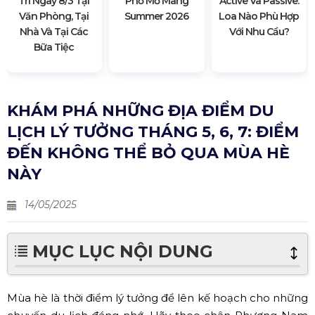
Trí Ngày 8/3 Tại
Phố Mơ Màng
Active Và Passive:
Văn Phòng, Tại
Summer 2026
Loa Nào Phù Hợp
Nhà Và Tại Các
Với Nhu Cầu?
Bữa Tiệc
KHÁM PHÁ NHỮNG ĐỊA ĐIỂM DU
LỊCH LÝ TƯỞNG THÁNG 5, 6, 7: ĐIỂM
ĐẾN KHÔNG THỂ BỎ QUA MÙA HÈ
NÀY
14/05/2025
MỤC LỤC NỘI DUNG
Mùa hè là thời điểm lý tưởng để lên kế hoạch cho những