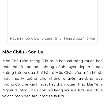
Phú Yên
Nếu bạn là tín đồ của phim ảnh, chắc chắn Phú Yên
không còn xa lạ với những cảnh quay nổi tiếng trong bộ
phim "Tôi thấy hoa vàng trên cỏ xanh". Ngoài việc chiêm
ngưỡng các bãi biển đẹp như vịnh Vũng Rô, gành Đá
Dĩa, Phú Yên còn mang đến cho bạn trải nghiệm tuyệt
vời với những món hải sản tươi ngon. Hãy thưởng thức cá
ngừ đại dương nướng, sò huyết hay những món ăn đậm
chất miền Trung tại đây.