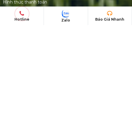
Nam!
Hotline
Báo Giá Nhanh
Zalo
Triển Lãm Đa Giác Quan Van Gogh:
The Immersive Experience Tại Việt
Nam
PHƯƠNG NAM EVENT
Trụ Sở Chính:
184/20A Lê Đình Cẩn, P. Tân Tạo, Q.
Bình Tân, TP. Hồ Chí Minh
Xưởng Sản Xuất:
E5/13. Lê Minh Xuân, Huyện
Bình Chánh, TP. Hồ Chí Minh