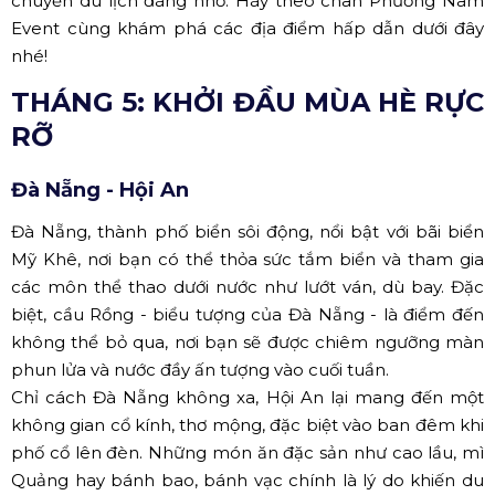
chuyến du lịch đáng nhớ. Hãy theo chân Phương Nam
Event cùng khám phá các địa điểm hấp dẫn dưới đây
nhé!
THÁNG 5: KHỞI ĐẦU MÙA HÈ RỰC
RỠ
Đà Nẵng - Hội An
Đà Nẵng, thành phố biển sôi động, nổi bật với bãi biển
Mỹ Khê, nơi bạn có thể thỏa sức tắm biển và tham gia
các môn thể thao dưới nước như lướt ván, dù bay. Đặc
biệt, cầu Rồng - biểu tượng của Đà Nẵng - là điểm đến
không thể bỏ qua, nơi bạn sẽ được chiêm ngưỡng màn
phun lửa và nước đầy ấn tượng vào cuối tuần.
Chỉ cách Đà Nẵng không xa, Hội An lại mang đến một
không gian cổ kính, thơ mộng, đặc biệt vào ban đêm khi
phố cổ lên đèn. Những món ăn đặc sản như cao lầu, mì
Quảng hay bánh bao, bánh vạc chính là lý do khiến du