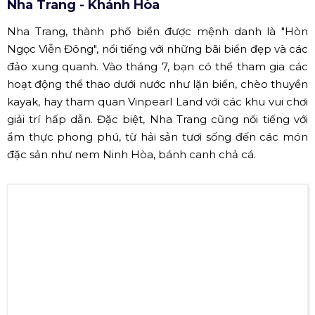
không thể bỏ qua. Khí hậu ở Mộc Châu vào mùa hè rất
mát mẻ, lý tưởng cho những chuyến trekking qua
những đồi chè xanh ngát hay thăm quan thác Dải Yếm.
Ngoài ra, Mộc Châu còn nổi tiếng với sữa tươi, sữa chua
và các món đặc sản làm từ sữa tươi.