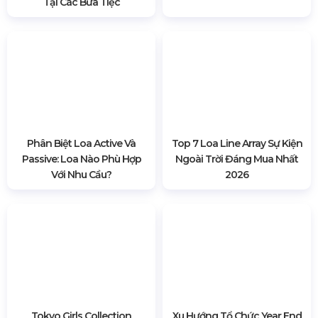
Phương Nam Event - Công Ty Thiết Bị Sự Kiện - Giá
Tận Xưởng
Văn phòng: Tòa Nhà Tecco.4449 Nguyễn Cửu Phú, Bình
Tân, TP Hồ Chí Minh
Xưởng sản xuất: E5/13. Lê Minh Xuân, Huyện Bình Chánh,
TP Hồ Chí Minh
CN Hà Nội: Đ. Giáp Hải, Khoan Tế, Đa Tốn, Gia Lâm, Hà
Nội
CN Hưng Yên: Khu Đô Thị EcoPark, Xuân Quan, Hưng
Yên
CN Phú Quốc: ĐT45, khu phố 10, Dương Đông, Phú Quốc