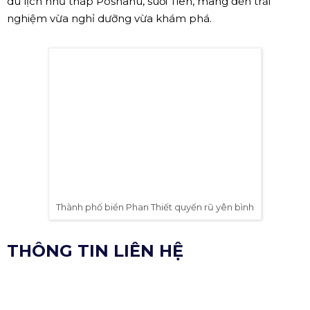
Thành phố Nha Trang với bãi cát dài cùng biển xanh ngắt và
nhịp sống sôi động
Đà Lạt - Lâm Đồng
Đà Lạt luôn là điểm đến lãng mạn, lý tưởng cho những ai
yêu thích không gian yên tĩnh và mát mẻ. Tháng 7,
thành phố này vẫn giữ được không khí dễ chịu, dù là
mùa mưa. Du khách có thể tham quan thung lũng Tình
Yêu, hồ Xuân Hương, hoặc khám phá các vườn hoa,
trang trại dâu tây. Đặc biệt, không thể bỏ qua những
món ăn đặc trưng của Đà Lạt như bánh tráng nướng,
sữa đậu nành nóng.