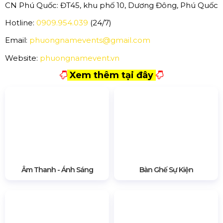
Phan Thiết - Bình Thuận
Tháng 7 là mùa khô lý tưởng để khám phá Phan Thiết
với những bãi biển dài, cát trắng mịn như Mũi Né, nơi nổi
tiếng với các hoạt động lướt ván diều, lướt sóng đầy thú
vị. Ngoài biển, bạn còn có thể tham quan đồi cát bay
độc đáo, thưởng thức hải sản tươi ngon và khám phá văn
hóa làng chài truyền thống. Phan Thiết còn có các điểm
du lịch như tháp Poshanu, suối Tiên, mang đến trải
nghiệm vừa nghỉ dưỡng vừa khám phá.