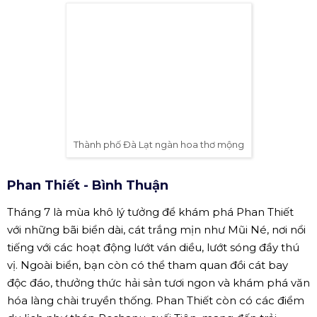
giải trí hấp dẫn. Đặc biệt, Nha Trang cũng nổi tiếng với
ẩm thực phong phú, từ hải sản tươi sống đến các món
đặc sản như nem Ninh Hòa, bánh canh chả cá.