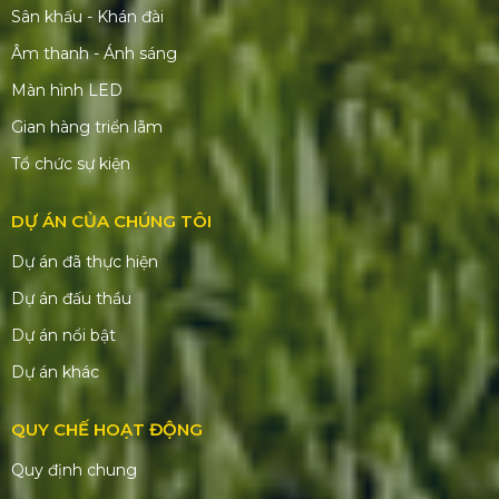
Đại Nhạc Hội Sống Một Đời Có “Lãi” |
Vietinbank | Đen | Hà Anh Tuấn
Thu Nhập Của Các Vị Trí Ngành Tổ
Chức Sự Kiện
Không Nên Bỏ Qua Điều Này Khi
Đến Triển Lãm Van Gogh Tại Việt