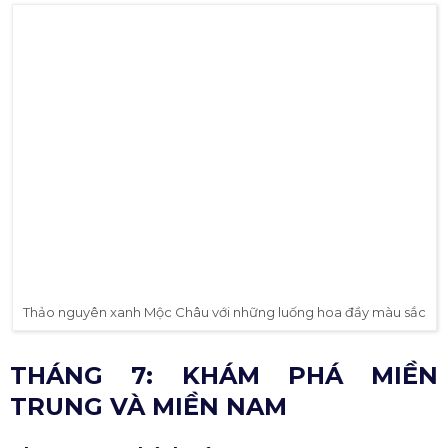
Hòa mình cũng khung cảnh núi non hùng vĩ của Phú Yên
Mộc Châu - Sơn La
Mộc Châu vào tháng 6 là mùa hoa cải trắng muốt, hoa
mận nở rộ, tạo nên khung cảnh tuyệt đẹp mà bạn