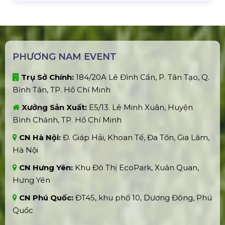
-------------------------------------------------
phuongnamevents@gmail.com
BÀI VIẾT NỔI BẬT
Đại Sự Kiện Pepsi - Thirsty For More
| Mỹ Tâm | Tóc Tiên | Bray | Karik |
Double2T
Tuần Lễ Amazing Bình Định Fest
2024 | Taemin (Shinee) | Vân Mai
Hương | Hòa Minzy | Justatee