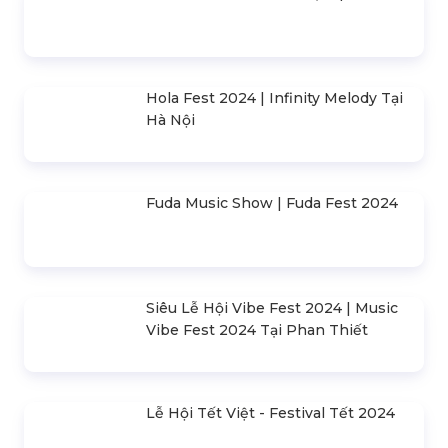
Bí Quyết Trang Trí Ngày 8/3
Những Thành Phố Mơ Màng
Tại Văn Phòng, Tại Nhà Và
Summer 2026
Tại Các Bữa Tiệc
Phân Biệt Loa Active Và
Top 7 Loa Line Array Sự Kiện
Passive: Loa Nào Phù Hợp
Ngoài Trời Đáng Mua Nhất
Với Nhu Cầu?
2026