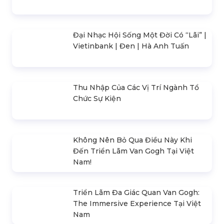
Tokyo Girls Collection
Xu Hướng Tổ Chức Year End
Vietnam 2026
Party 2026
LIÊN HỆ
0369.
563.739
- Ms. Thu Hà
0909.954.039
- Mr. Tấn Phát