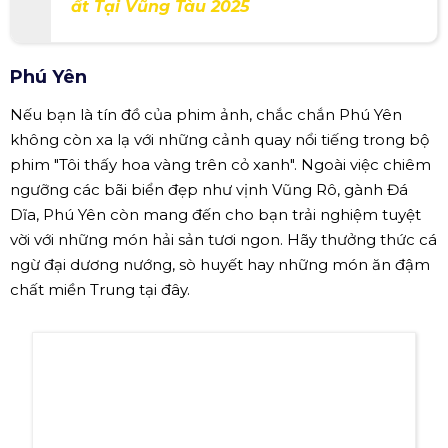
Thành phố biển năng động Quy Nhơn
Xem thêm:
“Lạc Lối” Với Những Quán Ăn Ngon Nổi
Tiếng Tại Vũng Tàu
Cập Nhật Những Khách Sạn Đáng Ở Nh
ất Tại Vũng Tàu 2025