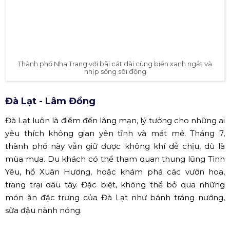
Thảo nguyên xanh Mộc Châu với những luống hoa đầy màu sắc
THÁNG 7: KHÁM PHÁ MIỀN
TRUNG VÀ MIỀN NAM
Nha Trang - Khánh Hòa
Nha Trang, thành phố biển được mệnh danh là "Hòn
Ngọc Viễn Đông", nổi tiếng với những bãi biển đẹp và các
đảo xung quanh. Vào tháng 7, bạn có thể tham gia các
hoạt động thể thao dưới nước như lặn biển, chèo thuyền
kayak, hay tham quan Vinpearl Land với các khu vui chơi