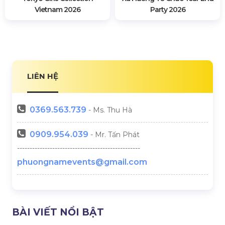
Hotline:
0909.954.039
(24/7)
Email:
phuongnamevents@gmail.com
Website:
phuongnamevent.vn
Xem thêm tại đây
Âm Thanh - Ánh Sáng
Bàn Ghế Sự Kiện