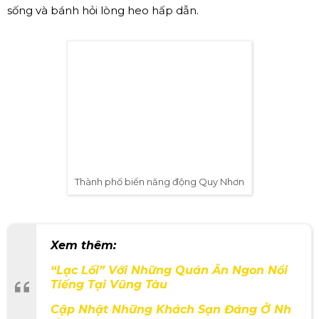
Quy Nhơn là một điểm đến đầy lôi cuốn cho những ai
yêu thích biển và sự hoang sơ. Với bãi biển Kỳ Co, Eo Gió,
bạn có thể thư giãn trên bãi cát trắng, tắm biển trong
làn nước xanh ngắt. Đặc biệt, đừng quên tham quan
chùa Ông Núi, nơi có tượng Phật cao nhất Việt Nam và
tận hưởng không khí yên bình nơi đây. Nếu yêu thích ẩm
thực, Quy Nhơn còn nổi tiếng với các món hải sản tươi
sống và bánh hỏi lòng heo hấp dẫn.