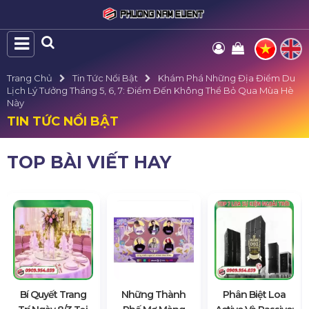
Trang Chủ
Tin Tức Nổi Bật
Khám Phá Những Địa Điểm Du
Lịch Lý Tưởng Tháng 5, 6, 7: Điểm Đến Không Thể Bỏ Qua Mùa Hè
Này
TIN TỨC NỔI BẬT
TOP BÀI VIẾT HAY
Bí Quyết Trang
Những Thành
Phân Biệt Loa