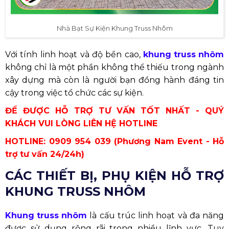
Nhà Bạt Sự Kiện Khung Truss Nhôm
Với tính linh hoạt và độ bền cao,
khung truss nhôm
không chỉ là một phần không thể thiếu trong ngành
xây dựng mà còn là người bạn đồng hành đáng tin
cậy trong việc tổ chức các sự kiện.
ĐỂ ĐƯỢC HỖ TRỢ TƯ VẤN TỐT NHẤT - QUÝ
KHÁCH VUI LÒNG LIÊN HỆ HOTLINE
HOTLINE: 0909 954 039 (Phương Nam Event - Hỗ
trợ tư vấn 24/24h)
CÁC THIẾT BỊ, PHỤ KIỆN HỖ TRỢ
KHUNG TRUSS NHÔM
Khung truss nhôm
là cấu trúc linh hoạt và đa năng
được sử dụng rộng rãi trong nhiều lĩnh vực. Tuy