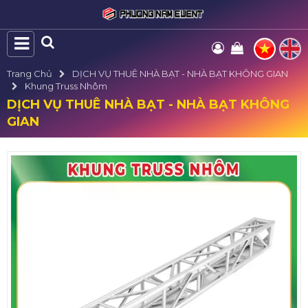
Trang Chủ
DỊCH VỤ THUÊ NHÀ BẠT - NHÀ BẠT KHÔNG GIAN
Khung Truss Nhôm
DỊCH VỤ THUÊ NHÀ BẠT - NHÀ BẠT KHÔNG
GIAN