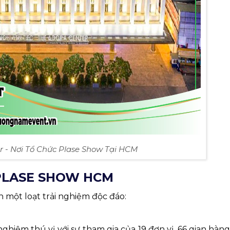
r - Nơi Tổ Chức Plase Show Tại HCM
PLASE SHOW HCM
một loạt trải nghiệm độc đáo:
ghiệm thú vị với sự tham gia của 19 đơn vị, 66 gian hàn