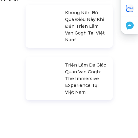
Thu Nhập Của Các
Vị Trí Ngành Tổ
Chức Sự Kiện
Không Nên Bỏ
Qua Điều Này Khi
Đến Triển Lãm
Van Gogh Tại Việt
Nam!
Triển Lãm Đa Giác
Quan Van Gogh:
The Immersive
Experience Tại
Việt Nam