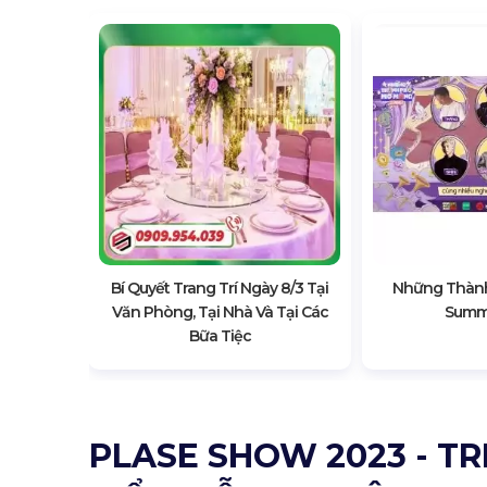
Sự Kiện
hất 2026
Bí Quyết Trang Trí Ngày 8/3 Tại
Những Thàn
Văn Phòng, Tại Nhà Và Tại Các
Summ
Bữa Tiệc
PLASE SHOW 2023 - TR