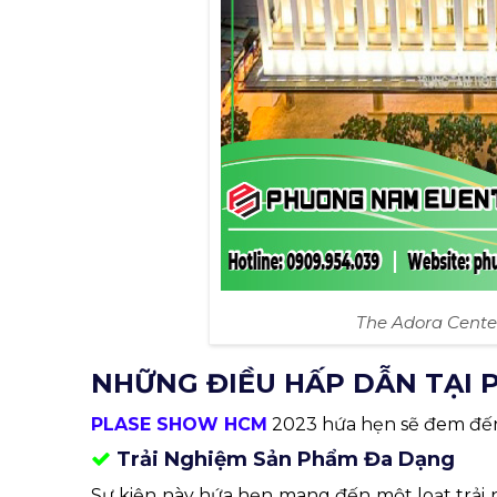
The Adora Cente
NHỮNG ĐIỀU HẤP DẪN TẠI 
PLASE SHOW HCM
2023 hứa hẹn sẽ đem đến 
Trải Nghiệm Sản Phẩm Đa Dạng
Sự kiện này hứa hẹn mang đến một loạt trải n