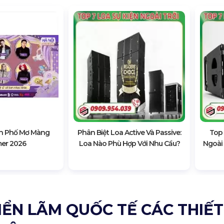
h Phố Mơ Màng
Phân Biệt Loa Active Và Passive:
Top 
er 2026
Loa Nào Phù Hợp Với Nhu Cầu?
Ngoài
IỂN LÃM QUỐC TẾ CÁC THIẾT