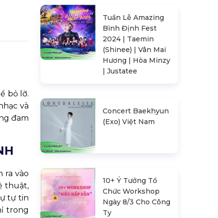
Tuần Lễ Amazing
Bình Định Fest
2024 | Taemin
(Shinee) | Vân Mai
Hương | Hòa Minzy
| Justatee
 bỏ lỡ.
nhạc và
Concert Baekhyun
hững đam
(Exo) Việt Nam
NH
 ra vào
10+ Ý Tưởng Tổ
 thuật,
Chức Workshop
ự tự tin
Ngày 8/3 Cho Công
ỉ trong
Ty