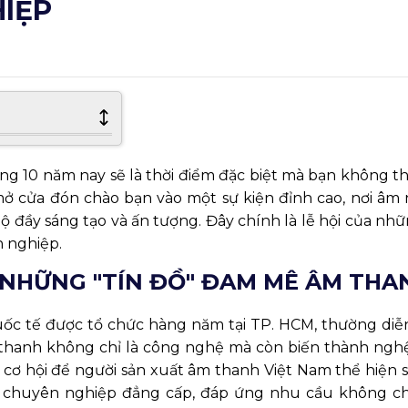
HIỆP
 10 năm nay sẽ là thời điểm đặc biệt mà bạn không thể
mở cửa đón chào bạn vào một sự kiện đỉnh cao, nơi âm 
ộ đầy sáng tạo và ấn tượng. Đây chính là lễ hội của n
 nghiệp.
A NHỮNG "TÍN ĐỒ" ĐAM MÊ ÂM THA
uốc tế được tổ chức hàng năm tại TP. HCM, thường diễn
m thanh không chỉ là công nghệ mà còn biến thành nghệ
à cơ hội để người sản xuất âm thanh Việt Nam thể hiện s
a chuyên nghiệp đẳng cấp, đáp ứng nhu cầu không ch