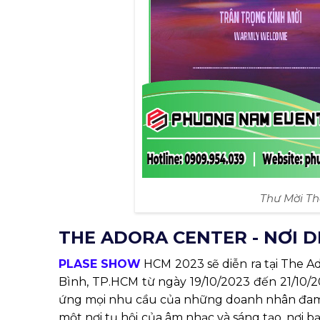
Thư Mời T
THE ADORA CENTER - NƠI D
PLASE SHOW
HCM 2023 sẽ diễn ra tại The A
Bình, TP.HCM từ ngày 19/10/2023 đến 21/10/2
ứng mọi nhu cầu của những doanh nhân đam
một nơi tụ hội của âm nhạc và sáng tạo, nơi