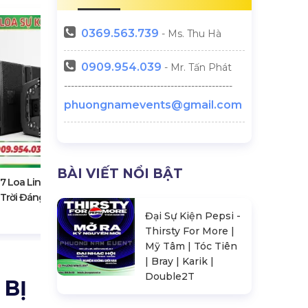
0369.
563.739
- Ms. Thu Hà
0909.954.039
- Mr. Tấn Phát
-------------------------------------------------
phuongnamevents@gmail.com
Bí Quyết Trang Trí Ngày 8/3 Tại
Văn Phòng, Tại Nhà Và Tại Các
Bữa Tiệc
BÀI VIẾT NỔI BẬT
7 Loa Line Array Sự Kiện
 Trời Đáng Mua Nhất 2026
Đại Sự Kiện Pepsi -
Thirsty For More |
Mỹ Tâm | Tóc Tiên
| Bray | Karik |
Double2T
 BỊ