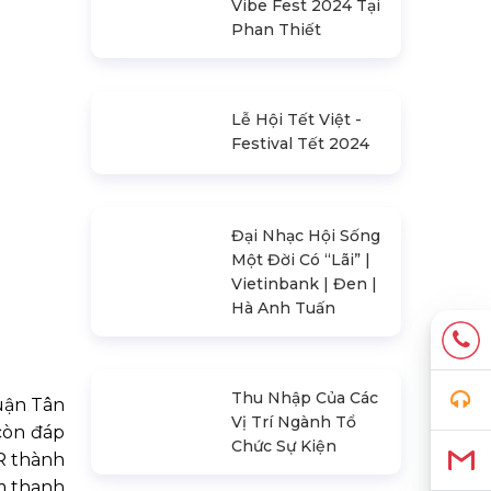
Siêu Lễ Hội Vibe
Fest 2024 | Music
Vibe Fest 2024 Tại
Phan Thiết
Lễ Hội Tết Việt -
Festival Tết 2024
Đại Nhạc Hội Sống
Một Đời Có “Lãi” |
Quận Tân
Vietinbank | Đen |
 còn đáp
Hà Anh Tuấn
R thành
m thanh