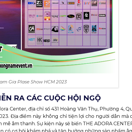
ham Gia Plase Show HCM 2023
IỄN RA CÁC CUỘC HỘI NGỘ
dora Center, địa chỉ số 431 Hoàng Văn Thụ, Phường 4, 
023. Địa điểm này không chỉ tiện lợi cho người dân mà
 mê âm thanh. Sự kiện này sẽ biến THE ADORA CENTE
 bạn có cơ hội khám phá và tận hưởng những sản phẩm â