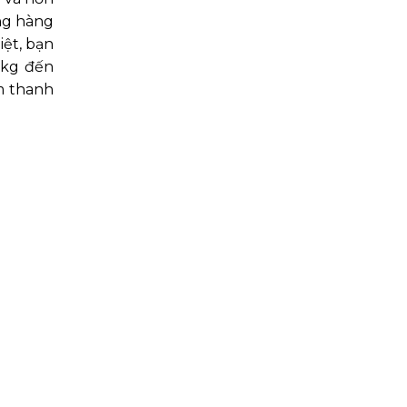
ng hàng
iệt, bạn
00kg đến
m thanh