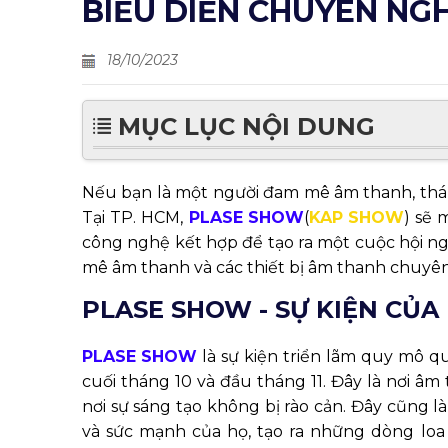
BIỂU DIỄN CHUYÊN NG
18/10/2023
MỤC LỤC NỘI DUNG
Nếu bạn là một người đam mê âm thanh, tháng
Tại TP. HCM,
PLASE SHOW
(
KAP SHOW
) sẽ 
công nghệ kết hợp để tạo ra một cuộc hội ng
mê âm thanh và các thiết bị âm thanh chuyên
PLASE SHOW - SỰ KIỆN CỦ
PLASE SHOW
là sự kiện triển lãm quy mô q
cuối tháng 10 và đầu tháng 11. Đây là nơi â
nơi sự sáng tạo không bị rào cản. Đây cũng l
và sức mạnh của họ, tạo ra những dòng lo