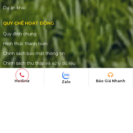
Dự án khác
QUY CHẾ HOẠT ĐỘNG
Quy định chung
Hình thức thanh toán
Chính sách bảo mật thông tin
Chính sách thu thập và xử lý dữ liệu
Giới hạn trách nhiệm
Hotline
Báo Giá Nhanh
Zalo
Quy định hủy đặt hàng
Điều khoản đổi trả và hoàn tiền
CHĂM SÓC KHÁCH HÀNG
Quyền lợi & trách nhiệm khách hàng
Chính sách hoàn trả cọc