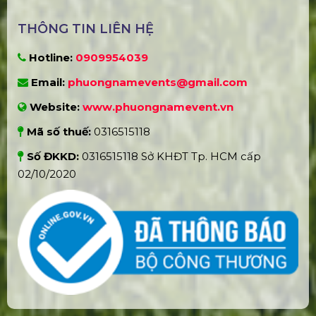
THÔNG TIN LIÊN HỆ
Hotline:
0909954039
Email:
phuongnamevents@gmail.com
Website:
www.phuongnamevent.vn
Mã số thuế:
0316515118
Số ĐKKD:
0316515118 Sở KHĐT Tp. HCM cấp
02/10/2020