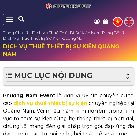
Trang Chủ
Dịch Vụ Thuê Thiết Bị Sự Kiện Nam Trung Bộ
Dịch Vụ Thuê Thiết Bị Sự Kiện Quảng Nam
DỊCH VỤ THUÊ THIẾT BỊ SỰ KIỆN QUẢNG
NAM
MỤC LỤC NỘI DUNG
Phương Nam Event
là đơn vị uy tín chuyên cung
cấp
dịch vụ thuê thiết bị sự kiện
chuyên nghiệp tại
Quảng Nam. Với nhiều năm kinh nghiệm trong lĩnh
vực tổ chức sự kiện cùng hệ thống thiết bị hiện đại,
chúng tôi mang đến giải pháp trọn gói, đáp ứng đa
dạng nhu cầu từ hội nghị, hội thảo, lễ khai trương