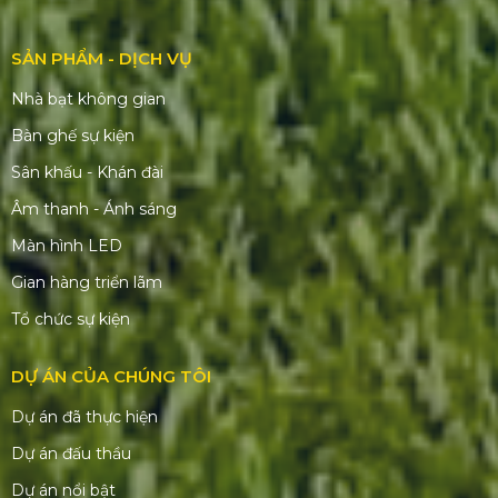
SẢN PHẨM - DỊCH VỤ
Nhà bạt không gian
Bàn ghế sự kiện
Sân khấu - Khán đài
Âm thanh - Ánh sáng
Màn hình LED
Gian hàng triển lãm
Tổ chức sự kiện
DỰ ÁN CỦA CHÚNG TÔI
Dự án đã thực hiện
Dự án đấu thầu
Dự án nổi bật