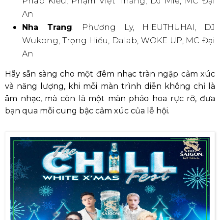
Pháp Kiều, Phạm Việt Thắng, DJ Mie, MC Đại
An
Nha Trang
: Phương Ly, HIEUTHUHAI, DJ
Wukong, Trọng Hiếu, Dalab, WOKE UP, MC Đại
An
Hãy sẵn sàng cho một đêm nhạc tràn ngập cảm xúc
và năng lượng, khi mỗi màn trình diễn không chỉ là
âm nhạc, mà còn là một màn pháo hoa rực rỡ, đưa
bạn qua mỗi cung bậc cảm xúc của lễ hội.