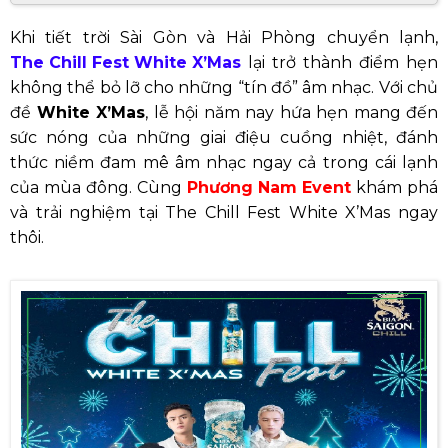
Khi tiết trời Sài Gòn và Hải Phòng chuyển lạnh,
The Chill Fest White X’Mas
lại trở thành điểm hẹn
không thể bỏ lỡ cho những “tín đồ” âm nhạc. Với chủ
đề
White X’Mas
, lễ hội năm nay hứa hẹn mang đến
sức nóng của những giai điệu cuồng nhiệt, đánh
thức niềm đam mê âm nhạc ngay cả trong cái lạnh
của mùa đông. Cùng
Phương Nam Event
khám phá
và trải nghiệm tại The Chill Fest White X’Mas ngay
thôi.