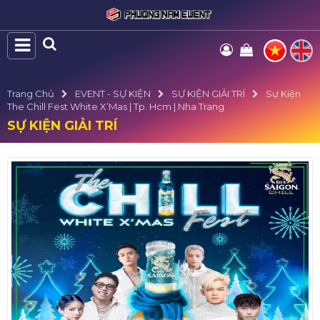
Trang Chủ
EVENT - SỰ KIỆN
SỰ KIỆN GIẢI TRÍ
Sự Kiện
The Chill Fest White X’Mas | Tp. Hcm | Nha Trang
SỰ KIỆN GIẢI TRÍ