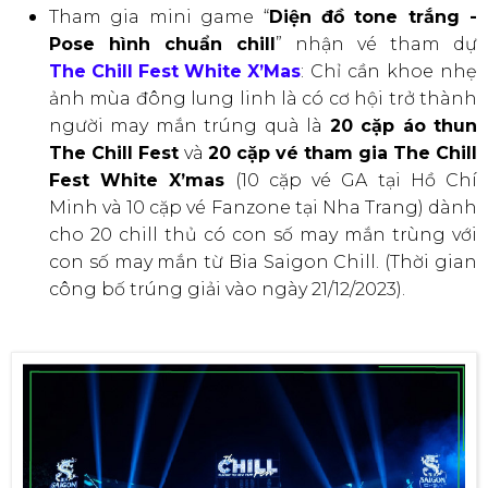
Tham gia mini game “
Diện đồ tone trắng -
Pose hình chuẩn chill
” nhận vé tham dự
The Chill Fest White X’Mas
: Chỉ cần khoe nhẹ
ảnh mùa đông lung linh là có cơ hội trở thành
người may mắn trúng quà là
20 cặp áo thun
The Chill Fest
và
20 cặp vé tham gia The Chill
Fest White X’mas
(10 cặp vé GA tại Hồ Chí
Minh và 10 cặp vé Fanzone tại Nha Trang) dành
cho 20 chill thủ có con số may mắn trùng với
con số may mắn từ Bia Saigon Chill. (Thời gian
công bố trúng giải vào ngày 21/12/2023).