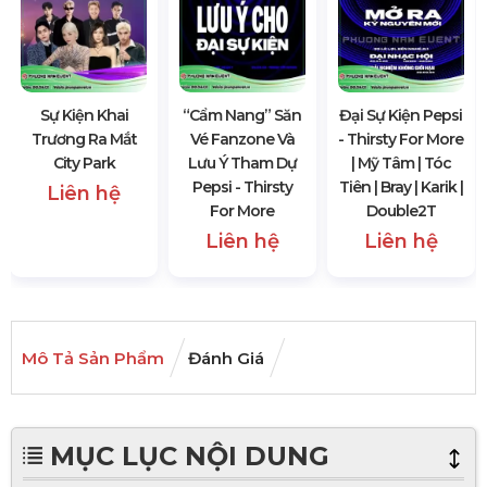
Sự Kiện Khai
“Cẩm Nang” Săn
Đại Sự Kiện Pepsi
Trương Ra Mắt
Vé Fanzone Và
- Thirsty For More
City Park
Lưu Ý Tham Dự
| Mỹ Tâm | Tóc
Pepsi - Thirsty
Tiên | Bray | Karik |
Liên hệ
For More
Double2T
Liên hệ
Liên hệ
Mô Tả Sản Phẩm
Đánh Giá
MỤC LỤC NỘI DUNG