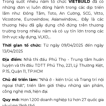
Trong suốt nhiều năm tổ chức
VIETBUILD
đã có
những đơn vị luôn đồng hành trong các dịp triển
lãm như: Đồng Tâm, Toto, An Cường, SCG, Vitto,
Vicostone, Eurowindow, Asianwindow,... Đây là các
thương hiệu đã gây dựng chỗ đứng trên thương
trường trong nhiều năm và có uy tín lớn trong các
lĩnh vực xây dựng, VLXD,...
Thời gian tổ chức:
Từ ngày 09/04/2025 đến ngày
13/04/2025
Địa điểm:
Nhà thi đấu Phú Thọ - Trung tâm huấn
luyện và thi đấu TDTT Phú Thọ, 221, Lý Thường Kiệt,
P.15, Quận 11, TP.HCM
Chủ đề triển lãm:
"Nhà ở - kiến trúc và Trang trí nội
ngoại thất", triển lãm giới thiệu những sản phẩm,
công nghệ mới, hiện đại.
Quy mô:
Hơn 1.200 doanh nghiệp từ hơn 27 quốc gia
và vùng lãnh thổ