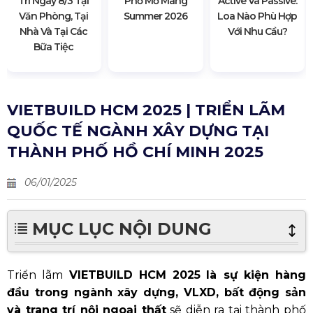
Trí Ngày 8/3 Tại
Phố Mơ Màng
Active Và Passive:
Văn Phòng, Tại
Summer 2026
Loa Nào Phù Hợp
Nhà Và Tại Các
Với Nhu Cầu?
Bữa Tiệc
VIETBUILD HCM 2025 | TRIỂN LÃM
QUỐC TẾ NGÀNH XÂY DỰNG TẠI
THÀNH PHỐ HỒ CHÍ MINH 2025
06/01/2025
MỤC LỤC NỘI DUNG
Triển lãm
VIETBUILD HCM 2025
là sự kiện hàng
đầu trong ngành xây dựng, VLXD, bất động sản
và trang trí nội ngoại thất
sẽ diễn ra tại thành phố