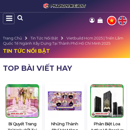
Trang Chủ
Tin Tức Nổi Bật
Vietbuild Hcm 2025 | Triển Lãm
Quốc Tế Ngành Xây Dựng Tại Thành Phố Hồ Chí Minh 2025
TIN TỨC NỔI BẬT
TOP BÀI VIẾT HAY
Bí Quyết Trang
Những Thành
Phân Biệt Loa