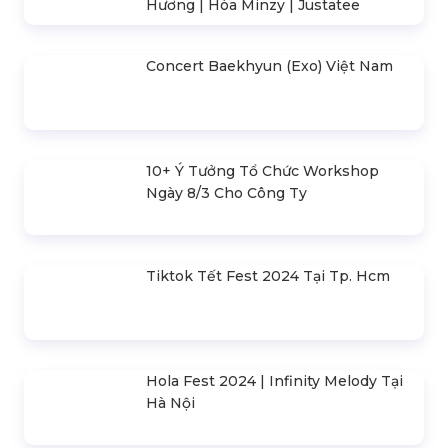
0909.954.039
- Mr. Tấn Phát
-------------------------------------------------
phuongnamevents@gmail.com
BÀI VIẾT NỔI BẬT
Đại Sự Kiện Pepsi - Thirsty For More
| Mỹ Tâm | Tóc Tiên | Bray | Karik |
Double2T
Tuần Lễ Amazing Bình Định Fest
2024 | Taemin (Shinee) | Vân Mai
Hương | Hòa Minzy | Justatee