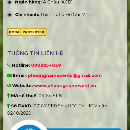
PHƯƠNG NAM EVENT
Trụ Sở Chính:
184/20A Lê Đình Cẩn, P. Tân Tạo, Q.
Bình Tân, TP. Hồ Chí Minh
Xưởng Sản Xuất:
E5/13. Lê Minh Xuân, Huyện
Bình Chánh, TP. Hồ Chí Minh
CN Hà Nội:
Đ. Giáp Hải, Khoan Tế, Đa Tốn, Gia Lâm,
Hà Nội
CN Hưng Yên:
Khu Đô Thị EcoPark, Xuân Quan,
Hưng Yên
CN Phú Quốc:
ĐT45, khu phố 10, Dương Đông, Phú
Quốc
TÀI KHOẢN NGÂN HÀNG