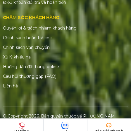
Âm thanh - Ánh sáng
Màn hình LED
Gian hàng triển lãm
Tổ chức sự kiện
DỰ ÁN CỦA CHÚNG TÔI
Dự án đã thực hiện
Dự án đấu thầu
Dự án nổi bật
Dự án khác
QUY CHẾ HOẠT ĐỘNG
Quy định chung
Hình thức thanh toán