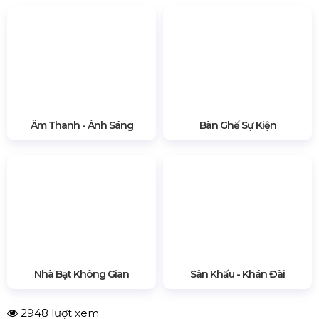
CN Phú Quốc: ĐT45, khu phố 10, Dương Đông, Phú
Quốc
Hotline:
0909.954.039
(24/7)
Email:
phuongnamevents@gmail.com
Website:
phuongnamevent.vn
Xem thêm tại đây
Âm Thanh - Ánh Sáng
Bàn Ghế Sự Kiện