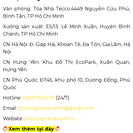
Phương Nam Event - Công Ty Thiết Bị Sự Kiện -
Giá Tận Xưởng
Văn phòng: Tòa Nhà Tecco.4449 Nguyễn Cửu Phú,
Bình Tân, TP Hồ Chí Minh
Xưởng sản xuất: E5/13. Lê Minh Xuân, Huyện Bình
Chánh, TP Hồ Chí Minh
CN Hà Nội: Đ. Giáp Hải, Khoan Tế, Đa Tốn, Gia Lâm, Hà
Nội
CN Hưng Yên: Khu Đô Thị EcoPark, Xuân Quan,
Hưng Yên