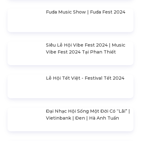
Concert Baekhyun (Exo) Việt Nam
10+ Ý Tưởng Tổ Chức Workshop
Ngày 8/3 Cho Công Ty
Tiktok Tết Fest 2024 Tại Tp. Hcm