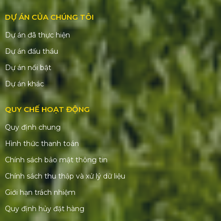
Mã số thuế:
0316515118
Số ĐKKD:
0316515118 Sở KHĐT Tp. HCM cấp
02/10/2020
SẢN PHẨM - DỊCH VỤ
Nhà bạt không gian
Bàn ghế sự kiện
Sân khấu - Khán đài