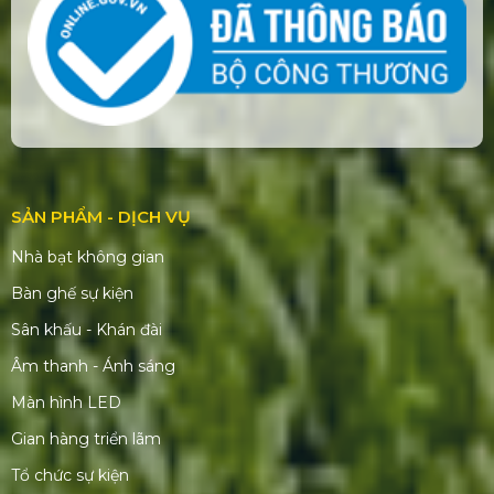
CÔNG TY TNHH THIẾT BỊ SỰ KIỆN PHƯƠNG
NAM
Số tài khoản:
99993788
Ngân hàng:
Á Châu (ACB)
Chi nhánh:
Thành phố Hồ Chí Minh
THÔNG TIN LIÊN HỆ
Hotline:
0909954039
Email:
phuongnamevents@gmail.com
Website:
www.phuongnamevent.vn