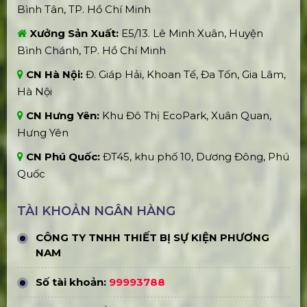
Đại Nhạc Hội Sống Một Đời Có “Lãi” |
Vietinbank | Đen | Hà Anh Tuấn
Thu Nhập Của Các Vị Trí Ngành Tổ
Chức Sự Kiện
Không Nên Bỏ Qua Điều Này Khi
Đến Triển Lãm Van Gogh Tại Việt
Nam!
Triển Lãm Đa Giác Quan Van Gogh:
The Immersive Experience Tại Việt
Nam