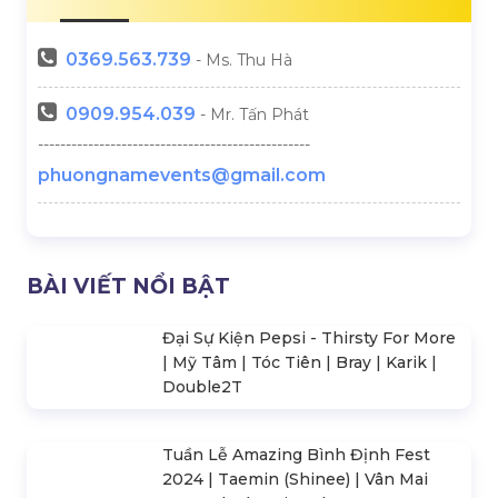
Tokyo Girls Collection
Xu Hướng Tổ Chức Year End
Vietnam 2026
Party 2026
LIÊN HỆ
0369.
563.739
- Ms. Thu Hà