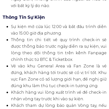
nên mua vé qua
kênh chính thức
waterbombhochiminh.com
hoặc
TicketBox.vn
để
đảm bảo an toàn và nhận được mã QR hợp lệ.
ĐIỀU KHOẢN VÀ ĐIỀU KIỆN
THAM GIA SỰ KIỆN
Với việc mua vé, khách hàng xem như đồng ý với điều
khoản & điều kiện của sự kiện.
Điều Khoản Về Vé
Mỗi tài khoản chỉ được mua tối đa 10 vé.
Mỗi vé chỉ dành cho một người và cho phép
vào khu vực sự kiện trong ngày được chỉ định.
Sự kiện chỉ dành cho khách hàng trên 18 tuổi.
Vui lòng mang theo giấy tờ tùy thân hợp lệ
(CCCD/Hộ chiếu) khi đến sự kiện. Trường hợp