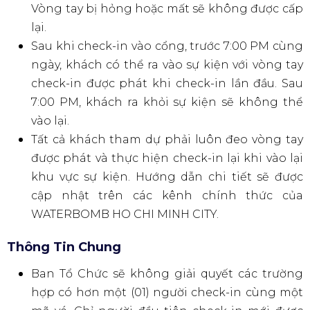
khách hàng chưa đủ 18 tuổi sẽ không được
phép vào sự kiện và không được hoàn tiền vé
đã mua.
Vé điện tử sẽ được gửi qua ứng dụng Ticketbox
sau khi khách hàng mua vé thành công.
Khách hàng có trách nhiệm bảo mật vé của
mình.
Vé đã mua sẽ không được hoàn huỷ, không đổi
ngày diễn, không chỉnh sửa người sở hữu vé
với bất kỳ lý do nào.
Thông Tin Sự Kiện
Sự kiện mở cửa lúc 12:00 và bắt đầu trình diễn
vào 15:00 giờ địa phương.
Thông tin chi tiết về quy trình check-in sẽ
được thông báo trước ngày diễn ra sự kiện, vui
lòng theo dõi thông tin trên kênh Fanpage