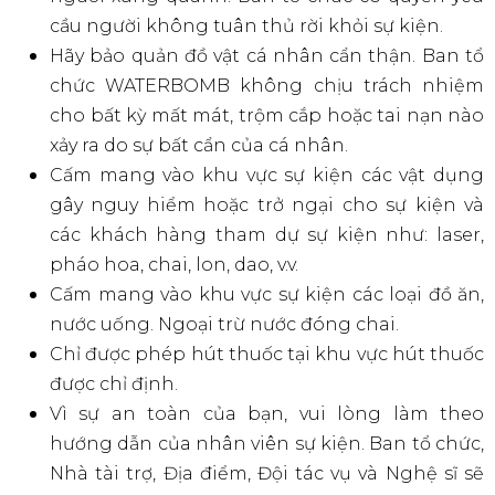
hư hỏng hoặc ảnh hưởng đến khán giả xung
quanh, Ban tổ chức có quyền yêu cầu khách
hàng rời khỏi khu vực sự kiện.
Tuyệt đối cấm sử dụng súng nước để bắn hoặc
tác động vào mặt, cơ thể của các nghệ sĩ tham
gia. Trong trường hợp lặp lại hành vi này
nhiều lần, Ban tổ chức có quyền yêu cầu khách
hàng rời khỏi khu vực sự kiện.
Được sử dụng điện thoại thông minh để chụp
ảnh. Không được sử dụng các thiết bị chụp
ảnh chuyên nghiệp như máy ảnh với ống kính
tele phóng đại, gậy đơn chân, tripod, gậy selfie
dài hơn 1m và các công cụ hỗ trợ khác. Trường
hợp bị phát hiện sử dụng các công cụ trên,
Ban tổ chức có quyền yêu cầu người dùng ra
khỏi khu vực sự kiện.