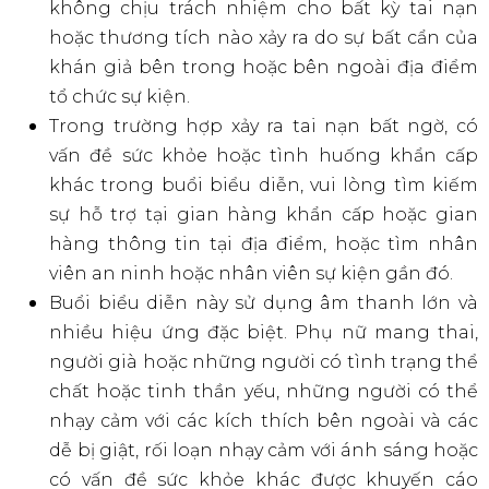
Trường hợp nghệ sĩ có yêu cầu không được
chụp ảnh quay video, việc chụp ảnh và quay
video sẽ bị cấm trong suốt buổi biểu diễn với
bất kỳ lý do gì. Trường hợp bị phát hiện, Ban tổ
chức có quyền yêu cầu xóa các hình ảnh, video
đã chụp. Nếu tình trạng này tiếp tục xảy ra, bạn
có thể bị buộc phải rời khỏi sự kiện.
Không gây bất tiện hoặc ảnh hưởng cho
người xung quanh. Ban tổ chức có quyền yêu
cầu người không tuân thủ rời khỏi sự kiện.
Hãy bảo quản đồ vật cá nhân cẩn thận. Ban tổ
chức WATERBOMB không chịu trách nhiệm
cho bất kỳ mất mát, trộm cắp hoặc tai nạn nào
xảy ra do sự bất cẩn của cá nhân.
Cấm mang vào khu vực sự kiện các vật dụng
gây nguy hiểm hoặc trở ngại cho sự kiện và
các khách hàng tham dự sự kiện như: laser,