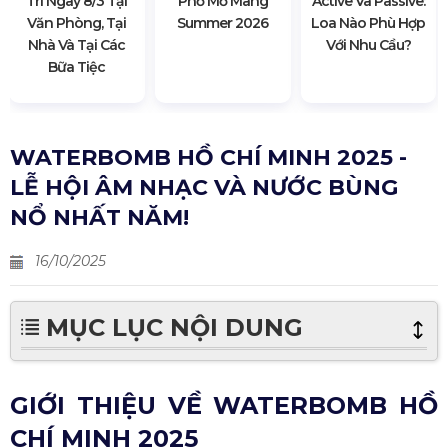
Trí Ngày 8/3 Tại
Phố Mơ Màng
Active Và Passive:
Văn Phòng, Tại
Summer 2026
Loa Nào Phù Hợp
Nhà Và Tại Các
Với Nhu Cầu?
Bữa Tiệc
WATERBOMB HỒ CHÍ MINH 2025 -
LỄ HỘI ÂM NHẠC VÀ NƯỚC BÙNG
NỔ NHẤT NĂM!
16/10/2025
MỤC LỤC NỘI DUNG
GIỚI THIỆU VỀ WATERBOMB HỒ
CHÍ MINH 2025