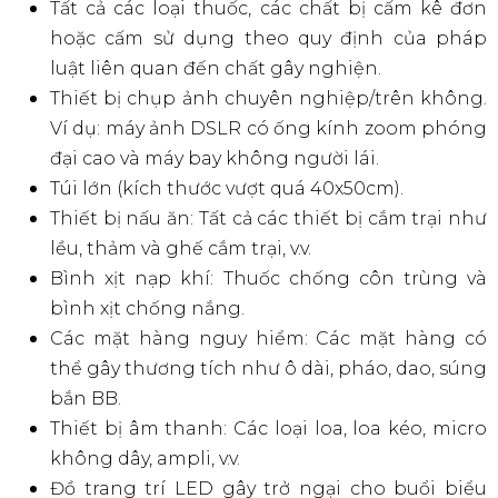
hàng thông tin tại địa điểm, hoặc tìm nhân
viên an ninh hoặc nhân viên sự kiện gần đó.
Buổi biểu diễn này sử dụng âm thanh lớn và
nhiều hiệu ứng đặc biệt. Phụ nữ mang thai,
người già hoặc những người có tình trạng thể
chất hoặc tinh thần yếu, những người có thể
nhạy cảm với các kích thích bên ngoài và các
dễ bị giật, rối loạn nhạy cảm với ánh sáng hoặc
có vấn đề sức khỏe khác được khuyến cáo
không nên tham gia. Nếu bạn vẫn muốn tham
dự, vui lòng tham khảo ý kiến bác sĩ và chia sẻ
trước cho Ban tổ chức về các thông tin hoặc
tài liệu y tế có liên quan.
Ban tổ chức WATERBOMB không chịu trách
nhiệm về bất kỳ bệnh tật hoặc thương tích
nào xảy ra trong buổi biểu diễn mà không
được báo trước.