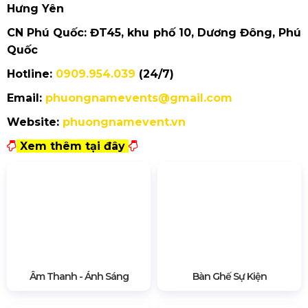
Waterbomb tại Singapore đạt thành công vang dội
15 - 16.11.2025
|
Vạn Phúc City, TP. HCM
Mua vé chính thức tại:
www.waterbombhochiminh.com
hoặc ticketbox.vn
THÔNG TIN LIÊN HỆ