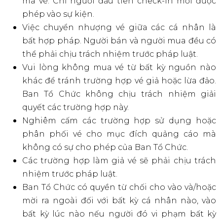
chính thức từ BTC & Ticketbox.
Vé vào khu General Area và Fan Zone là vé
đứng, khách hàng tới trước sẽ có vị trí tốt. Khu
vực Fan Zone có số lượng giới hạn, đề nghị giữ
đúng khu làm thủ tục check-in tương ứng.
Khách hàng vui lòng xuất trình vé để check-in
nhận vòng tay trước khi vào sự kiện.
Khách tham dự lòng bảo quản Vòng tay, nếu
Vòng tay bị hỏng hoặc mất sẽ không được cấp
lại.
Sau khi check-in vào cổng, trước 7:00 PM cùng
ngày, khách có thể ra vào sự kiện với vòng tay
check-in được phát khi check-in lần đầu. Sau
7:00 PM, khách ra khỏi sự kiện sẽ không thể
vào lại.
Tất cả khách tham dự phải luôn đeo vòng tay