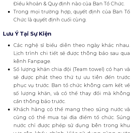
được phát và thực hiện check-in lại khi vào lại
khu vực sự kiện. Hướng dẫn chi tiết sẽ được
cập nhật trên các kênh chính thức của
WATERBOMB HO CHI MINH CITY.
Thông Tin Chung
Ban Tổ Chức sẽ không giải quyết các trường
hợp có hơn một (01) người check-in cùng một
mã vé. Chỉ người đầu tiên check-in mới được
phép vào sự kiện.
Việc chuyển nhượng vé giữa các cá nhân là
bất hợp pháp. Người bán và người mua đều có
thể phải chịu trách nhiệm trước pháp luật.
Vui lòng không mua vé từ bất kỳ nguồn nào
khác để tránh trường hợp vé giả hoặc lừa đảo.
Ban Tổ Chức không chịu trách nhiệm giải
quyết các trường hợp này.