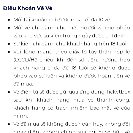
Các quyền lợi đặc biệt dành riêng cho các hạng vé
Lưu ý:
Giá vé có thể thay đổi tùy đợt mở bán sớm
(early bird) hoặc giai đoạn chính thức. Khách hàng