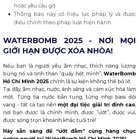
xe: xe đạp, ván trượt, xe lăn điện (trừ xe lăn).
Thiết bị nấu ăn: tất cả các thiết bị dùng để nấu
ăn.
Thú cưng: Tất cả các loại thú cưng bao gồm
chó và mèo.
Vật dụng khác: Những vật dụng mà Ban tổ
chức cho rằng có thể gây ảnh hưởng đến sự
kiện hoặc làm phiền người khác.
Hình Anh, Video, Phát Sóng
Toàn bộ khu vực của WATERBOMB chỉ dành
cho các cơ quan truyền thông được cấp phép
tác nghiệp. Ban tổ chức WATERBOMB cùng
các nhà tài trợ được quyền sử dụng mọi hình
ảnh, video phát sinh từ việc ghi lại hoạt động
của tất cả người tham dự trong phạm vi sự