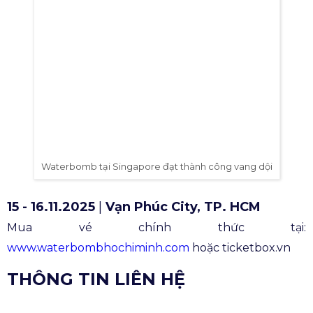
bùng nổ và tinh thần “quẩy hết mình”,
WaterBomb
Hồ Chí Minh 2025
chính là sự kiện không thể bỏ lỡ.
Tại đây, âm nhạc, nước, ánh sáng và cảm xúc hòa làm
một. Từng tia nước bắn tung, từng nhịp bass dội
vang - tất cả tạo nên
một đại tiệc giải trí đỉnh cao
,
nơi bạn được là chính mình, được “ướt”, được vui,
được sống trọn khoảnh khắc tuổi trẻ!
Hãy sẵn sàng để “ướt đẫm” cùng hàng chục
nghìn người tại WaterBomb Hồ Chí Minh 2025!