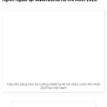
kiện cho mục đích truyền thông và quảng bá.
Tất cả những nội dung được quay, chụp tại sự
kiện có thể được sử dụng thương mại bởi Ban
tổ chức, đơn vị chủ quản, nhà tài trợ chính
thức, và hình ảnh khán giả có thể xuất hiện
trên các phương tiện truyền thông như TV,
nền tảng trực tuyến, thiết bị di động,…
Việc đăng tải hình ảnh/video từ kênh truyền
thông không được ủy quyền có thể bị chặn
hoặc yêu cầu gỡ.
Thông báo này có hiệu lực pháp lý và được
điều chỉnh theo pháp luật hiện hành.
WATERBOMB 2025 - NƠI MỌI
GIỚI HẠN ĐƯỢC XÓA NHÒA!
Nếu bạn là người yêu âm nhạc, thích năng lượng