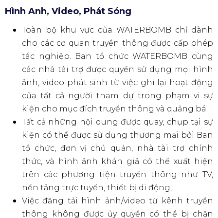
lều, thảm và ghế cắm trại, v.v.
Bình xịt nạp khí: Thuốc chống côn trùng và
bình xịt chống nắng.
Các mặt hàng nguy hiểm: Các mặt hàng có
thể gây thương tích như ô dài, pháo, dao, súng
bắn BB.
Thiết bị âm thanh: Các loại loa, loa kéo, micro
không dây, ampli, v.v.
Đồ trang trí LED gây trở ngại cho buổi biểu
diễn: Dao cạo râu, đồ trang trí LED, kiếm ánh
sáng (ngoại trừ lightstick của nghệ sĩ)**.
Đèn baton: Trong trường hợp khẩn cấp, đội an
ninh sẽ ra hiệu bằng đèn baton. Do đó, không
được mang vào để tránh nhầm lẫn.
Gậy có, gậy selfie: Các loại có gắn gậy, gậy selfie
dài trên 1m.
Tất cả các loại phương tiện di chuyển có bánh