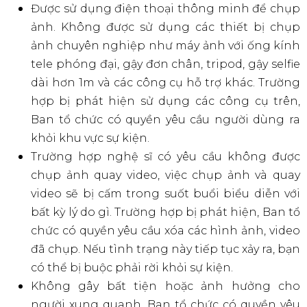
Số lượng khăn chia đội (Team towel) có hạn và
sẽ được phát theo thứ tự ưu tiên đến trước
phục vụ trước. Ban tổ chức không cam kết về
số lượng khăn, và có thể thay đổi mà không
cần thông báo trước.
Khách hàng có thể mang theo súng nước và
cũng có thể mua tại địa điểm tổ chức. Súng
nước chỉ được phép sử dụng bên trong khu
vực sân khấu chính. Việc sử dụng súng nước
bên ngoài các khu vực được phép có thể bị
hạn chế. Vui lòng không sử dụng súng nước
gần các thiết bị điện tử.
Ban tổ chức WATERBOMB không chịu trách
nhiệm về tranh chấp phát sinh từ việc sử dụng
súng nước. Người tham gia cần tự giác sử
dụng an toàn, tránh gây hại cho người khác.
Trong trường hợp việc sử dụng súng nước gây