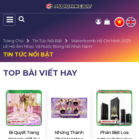
Trang Chủ
Tin Tức Nổi Bật
Waterbomb Hồ Chí Minh 2025 -
Lễ Hội Âm Nhạc Và Nước Bùng Nổ Nhất Năm!
TIN TỨC NỔI BẬT
TOP BÀI VIẾT HAY
Bí Quyết Trang
Những Thành
Phân Biệt Loa