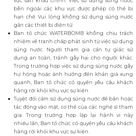
Nghiêm cấm các trường hợp sử dụng hoặc
phân phối vé cho mục đích quảng cáo mà
không có sự cho phép của Ban Tổ Chức.
Các trường hợp làm giả vé sẽ phải chịu trách
nhiệm trước pháp luật.
Ban Tổ Chức có quyền từ chối cho vào và/hoặc
mời ra ngoài đối với bất kỳ cá nhân nào, vào
bất kỳ lúc nào nếu người đó vi phạm bất kỳ
Điều khoản & Quy định nào của Ban Tổ Chức.
Trong mọi trường hợp, quyết định của Ban Tổ
Chức là quyết định cuối cùng.
Lưu Ý Tại Sự Kiện
Các nghệ sĩ biểu diễn theo ngày khác nhau.
Lịch trình chi tiết sẽ được thông báo sau qua
kênh Fanpage.