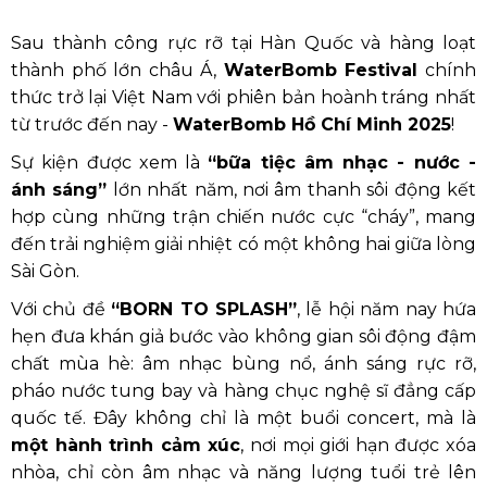
Sau thành công rực rỡ tại Hàn Quốc và hàng loạt
thành phố lớn châu Á,
WaterBomb Festival
chính
thức trở lại Việt Nam với phiên bản hoành tráng nhất
từ trước đến nay -
WaterBomb Hồ Chí Minh 2025
!
Sự kiện được xem là
“bữa tiệc âm nhạc - nước -
ánh sáng”
lớn nhất năm, nơi âm thanh sôi động kết
hợp cùng những trận chiến nước cực “cháy”, mang
đến trải nghiệm giải nhiệt có một không hai giữa lòng
Sài Gòn.
Với chủ đề
“BORN TO SPLASH”
, lễ hội năm nay hứa
hẹn đưa khán giả bước vào không gian sôi động đậm
chất mùa hè: âm nhạc bùng nổ, ánh sáng rực rỡ,
pháo nước tung bay và hàng chục nghệ sĩ đẳng cấp
quốc tế. Đây không chỉ là một buổi concert, mà là
một hành trình cảm xúc
, nơi mọi giới hạn được xóa
nhòa, chỉ còn âm nhạc và năng lượng tuổi trẻ lên