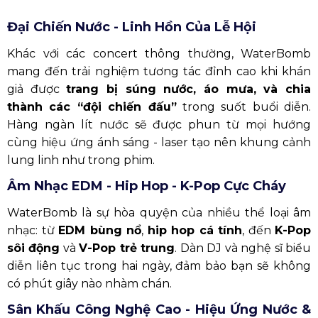
Đại Chiến Nước - Linh Hồn Của Lễ Hội
Khác với các concert thông thường, WaterBomb
mang đến trải nghiệm tương tác đỉnh cao khi khán
giả được
trang bị súng nước, áo mưa, và chia
thành các “đội chiến đấu”
trong suốt buổi diễn.
Hàng ngàn lít nước sẽ được phun từ mọi hướng
cùng hiệu ứng ánh sáng - laser tạo nên khung cảnh
lung linh như trong phim.
Âm Nhạc EDM - Hip Hop - K-Pop Cực Cháy
WaterBomb là sự hòa quyện của nhiều thể loại âm
nhạc: từ
EDM bùng nổ
,
hip hop cá tính
, đến
K-Pop
sôi động
và
V-Pop trẻ trung
. Dàn DJ và nghệ sĩ biểu
diễn liên tục trong hai ngày, đảm bảo bạn sẽ không
có phút giây nào nhàm chán.
Sân Khấu Công Nghệ Cao - Hiệu Ứng Nước &