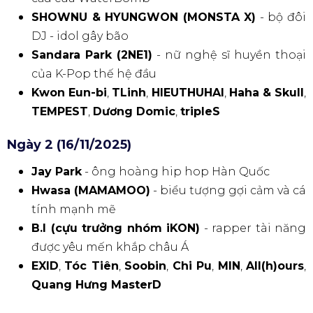
SHOWNU & HYUNGWON (MONSTA X)
- bộ đôi
DJ - idol gây bão
Sandara Park (2NE1)
- nữ nghệ sĩ huyền thoại
của K-Pop thế hệ đầu
Kwon Eun-bi
,
TLinh
,
HIEUTHUHAI
,
Haha & Skull
,
TEMPEST
,
Dương Domic
,
tripleS
Ngày 2 (16/11/2025)
Jay Park
- ông hoàng hip hop Hàn Quốc
Hwasa (MAMAMOO)
- biểu tượng gợi cảm và cá
tính mạnh mẽ
B.I (cựu trưởng nhóm iKON)
- rapper tài năng
được yêu mến khắp châu Á
EXID
,
Tóc Tiên
,
Soobin
,
Chi Pu
,
MIN
,
All(h)ours
,
Quang Hưng MasterD