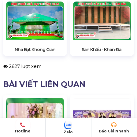
Phương Nam Event - Công Ty Thiết Bị Sự Kiện -
Giá Tận Xưởng
Văn phòng: Tòa Nhà Tecco.4449 Nguyễn Cửu
Phú, Bình Tân, TP Hồ Chí Minh
Xưởng sản xuất: E5/13. Lê Minh Xuân, Huyện Bình
Chánh, TP Hồ Chí Minh
CN Hà Nội: Đ. Giáp Hải, Khoan Tế, Đa Tốn, Gia
Lâm, Hà Nội
CN Hưng Yên: Khu Đô Thị EcoPark, Xuân Quan,
Hưng Yên
CN Phú Quốc: ĐT45, khu phố 10, Dương Đông, Phú
Quốc
Hotline:
0909.954.039
(24/7)
Hotline
Báo Giá Nhanh
Zalo