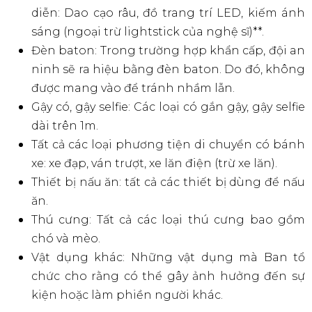
Các Mặt Hàng Bị Cấm
Nước hoa, chất khử mùi xịt, bình xịt dạng lỏng
và tất cả các loại chất lỏng (ngoại trừ kem
chống nắng dạng tuýp).
Tất cả các loại thực phẩm và đồ uống bao gồm
đồ uống có cồn (ngoại trừ nước đóng chai
chưa mở).
Tất cả các loại thuốc, các chất bị cấm kê đơn
hoặc cấm sử dụng theo quy định của pháp
luật liên quan đến chất gây nghiện.
Thiết bị chụp ảnh chuyên nghiệp/trên không.
Ví dụ: máy ảnh DSLR có ống kính zoom phóng
đại cao và máy bay không người lái.
Túi lớn (kích thước vượt quá 40x50cm).
Thiết bị nấu ăn: Tất cả các thiết bị cắm trại như