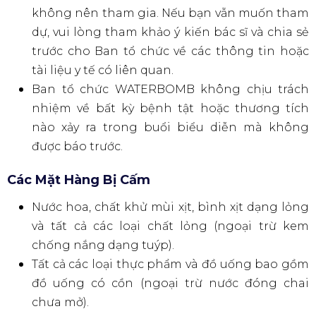
pháo hoa, chai, lon, dao, v.v.
Cấm mang vào khu vực sự kiện các loại đồ ăn,
nước uống. Ngoại trừ nước đóng chai.
Chỉ được phép hút thuốc tại khu vực hút thuốc
được chỉ định.
Vì sự an toàn của bạn, vui lòng làm theo
hướng dẫn của nhân viên sự kiện. Ban tổ chức,
Nhà tài trợ, Địa điểm, Đội tác vụ và Nghệ sĩ sẽ
không chịu trách nhiệm cho bất kỳ tai nạn
hoặc thương tích nào xảy ra do sự bất cẩn của
khán giả bên trong hoặc bên ngoài địa điểm
tổ chức sự kiện.
Trong trường hợp xảy ra tai nạn bất ngờ, có
vấn đề sức khỏe hoặc tình huống khẩn cấp
khác trong buổi biểu diễn, vui lòng tìm kiếm
sự hỗ trợ tại gian hàng khẩn cấp hoặc gian