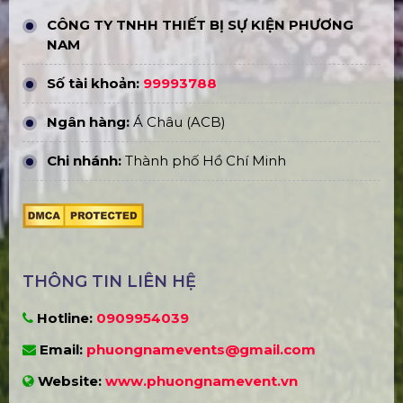
CÔNG TY TNHH THIẾT BỊ SỰ KIỆN PHƯƠNG
NAM
Số tài khoản:
99993788
Ngân hàng:
Á Châu (ACB)
Chi nhánh:
Thành phố Hồ Chí Minh
THÔNG TIN LIÊN HỆ
Hotline:
0909954039
Email:
phuongnamevents@gmail.com
Website:
www.phuongnamevent.vn