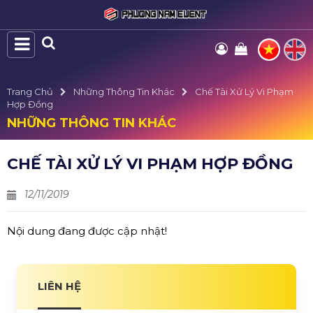
Trang Chủ
Những Thông Tin Khác
Chế Tài Xử Lý Vi Phạm
Hợp Đồng
NHỮNG THÔNG TIN KHÁC
CHẾ TÀI XỬ LÝ VI PHẠM HỢP ĐỒNG
12/11/2019
Nội dung đang được cập nhật!
LIÊN HỆ