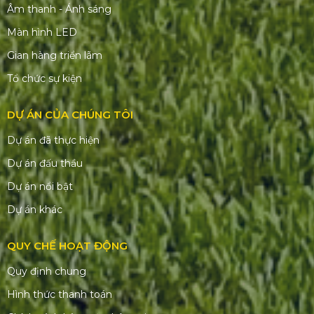
Âm thanh - Ánh sáng
Màn hình LED
Gian hàng triển lãm
Tổ chức sự kiện
DỰ ÁN CỦA CHÚNG TÔI
Dự án đã thực hiện
Dự án đấu thầu
Dự án nổi bật
Dự án khác
QUY CHẾ HOẠT ĐỘNG
Quy định chung
Hình thức thanh toán