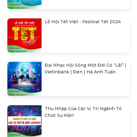
Lễ Hội Tết Việt - Festival Tết 2024
Đại Nhạc Hội Sống Một Đời Có “Lãi” |
Vietinbank | Đen | Hà Anh Tuấn
Thu Nhập Của Các Vị Trí Ngành Tổ
Chức Sự Kiện