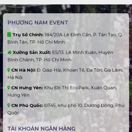
PHƯƠNG NAM EVENT
Trụ Sở Chính:
184/20A Lê Đình Cẩn, P. Tân Tạo, Q.
Bình Tân, TP. Hồ Chí Minh
Xưởng Sản Xuất:
E5/13. Lê Minh Xuân, Huyện
Bình Chánh, TP. Hồ Chí Minh
CN Hà Nội:
Đ. Giáp Hải, Khoan Tế, Đa Tốn, Gia Lâm,
Hà Nội
CN Hưng Yên:
Khu Đô Thị EcoPark, Xuân Quan,
Hưng Yên
CN Phú Quốc:
ĐT45, khu phố 10, Dương Đông, Phú
Quốc
TÀI KHOẢN NGÂN HÀNG