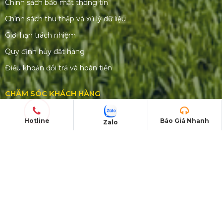
Chính sách bảo mật thông tin
Chính sách thu thập và xử lý dữ liệu
Giới hạn trách nhiệm
Quy định hủy đặt hàng
Điều khoản đổi trả và hoàn tiền
CHĂM SÓC KHÁCH HÀNG
Quyền lợi & trách nhiệm khách hàng
Hotline
Báo Giá Nhanh
Zalo
Chính sách hoàn trả cọc
Chính sách vận chuyển
Xử lý khiếu nại
Hướng dẫn đặt hàng online
Câu hỏi thường gặp (FAQ)
Liên hệ