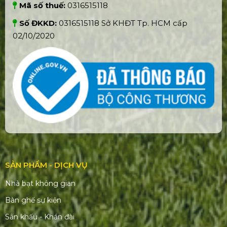
Mã số thuế:
0316515118
Số ĐKKD:
0316515118 Sở KHĐT Tp. HCM cấp
02/10/2020
SẢN PHẨM - DỊCH VỤ
Nhà bạt không gian
Bàn ghế sự kiện
Sân khấu - Khán đài