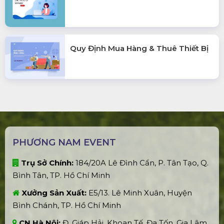
Quy Định Mua Hàng & Thuê Thiết Bị
PHƯƠNG NAM EVENT
Trụ Sở Chính:
184/20A Lê Đình Cẩn, P. Tân Tạo, Q.
Bình Tân, TP. Hồ Chí Minh
Xưởng Sản Xuất:
E5/13. Lê Minh Xuân, Huyện
Bình Chánh, TP. Hồ Chí Minh
CN Hà Nội:
Đ. Giáp Hải, Khoan Tế, Đa Tốn, Gia Lâm,