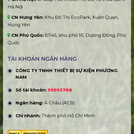
Hà Nội
CN Hưng Yên:
Khu Đô Thị EcoPark, Xuân Quan,
Hưng Yên
CN Phú Quốc:
ĐT45, khu phố 10, Dương Đông, Phú
Quốc
TÀI KHOẢN NGÂN HÀNG
CÔNG TY TNHH THIẾT BỊ SỰ KIỆN PHƯƠNG
NAM
Số tài khoản:
99993788
Ngân hàng:
Á Châu (ACB)
Chi nhánh:
Thành phố Hồ Chí Minh