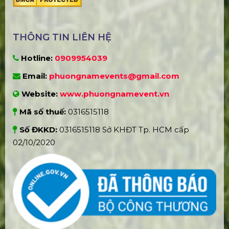
THÔNG TIN LIÊN HỆ
Hotline:
0909954039
Email:
phuongnamevents@gmail.com
Website:
www.phuongnamevent.vn
Mã số thuế:
0316515118
Số ĐKKD:
0316515118 Sở KHĐT Tp. HCM cấp
02/10/2020