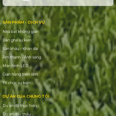
SẢN PHẨM - DỊCH VỤ
Nhà bạt không gian
Bàn ghế sự kiện
Sân khấu - Khán đài
Âm thanh - Ánh sáng
Màn hình LED
Gian hàng triển lãm
Tổ chức sự kiện
DỰ ÁN CỦA CHÚNG TÔI
Dự án đã thực hiện
Dự án đấu thầu