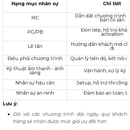
Hạng mục nhân sự
Chi tiết
Dẫn dắt chương trình t
MC
bản có sẵn
Đón tiếp, hỗ trợ khác
PG/PB
activation
Hướng dẫn khách mời check
Lễ tân
đi
Điều phối chương trình
Quản lý tiến độ, kết nối 
Kỹ thuật âm thanh - ánh
Vận hành, xử lý kỹ 
sáng
Nhân sự hậu cần
Setup, hỗ trợ thi công,
Nhân sự an ninh
Đảm bảo an toàn, tr
Lưu ý:
Đối với các chương trình dài ngày, quý khách
hàng sẽ nhận được mức giá ưu đãi hơn.