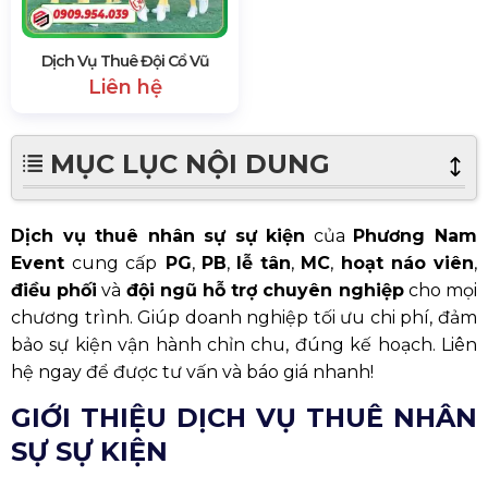
Dịch Vụ Thuê Đội Cổ Vũ
Liên hệ
MỤC LỤC NỘI DUNG
Dịch vụ thuê nhân sự sự kiện
của
Phương Nam
Event
cung cấp
PG
,
PB
,
lễ tân
,
MC
,
hoạt náo viên
,
điều phối
và
đội ngũ hỗ trợ chuyên nghiệp
cho mọi
chương trình. Giúp doanh nghiệp tối ưu chi phí, đảm
bảo sự kiện vận hành chỉn chu, đúng kế hoạch. Liên
hệ ngay để được tư vấn và báo giá nhanh!
GIỚI THIỆU DỊCH VỤ THUÊ NHÂN
SỰ SỰ KIỆN