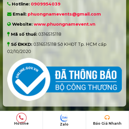
Hotline:
0909954039
Email:
phuongnamevents@gmail.com
Website:
www.phuongnamevent.vn
Mã số thuế:
0316515118
Số ĐKKD:
0316515118 Sở KHĐT Tp. HCM cấp
02/10/2020
Hotline
Báo Giá Nhanh
SẢN PHẨM - DỊCH VỤ
Zalo