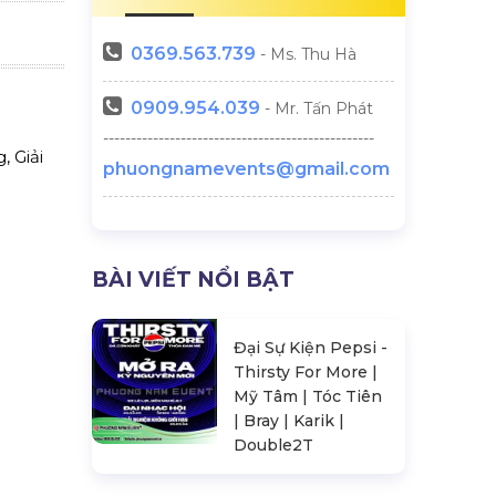
0369.
563.739
- Ms. Thu Hà
0909.954.039
- Mr. Tấn Phát
-------------------------------------------------
, Giải
phuongnamevents@gmail.com
BÀI VIẾT NỔI BẬT
Đại Sự Kiện Pepsi -
Thirsty For More |
Mỹ Tâm | Tóc Tiên
| Bray | Karik |
Double2T