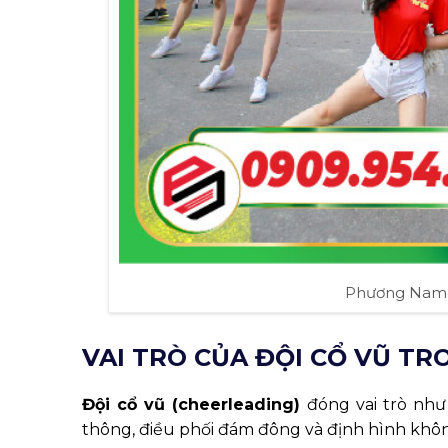
Phương Nam E
VAI TRÒ CỦA ĐỘI CỔ VŨ TR
Đội cổ vũ (cheerleading)
đóng vai trò nh
thông, điều phối đám đông và định hình khô