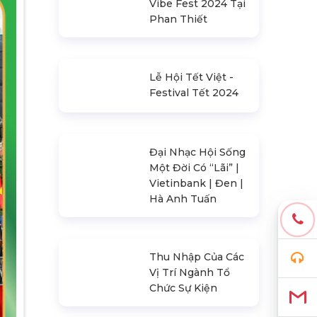
Siêu Lễ Hội Vibe
Fest 2024 | Music
Vibe Fest 2024 Tại
Phan Thiết
Lễ Hội Tết Việt -
Festival Tết 2024
Đại Nhạc Hội Sống
Một Đời Có “Lãi” |
Vietinbank | Đen |
Hà Anh Tuấn