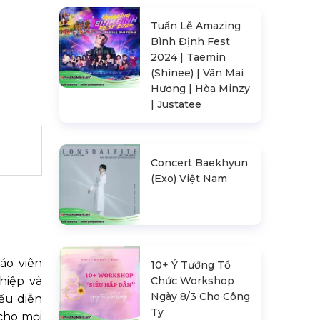
Tuần Lễ Amazing
Bình Định Fest
2024 | Taemin
(Shinee) | Vân Mai
Hương | Hòa Minzy
| Justatee
Concert Baekhyun
(Exo) Việt Nam
áo viên
10+ Ý Tưởng Tổ
Chức Workshop
ghiệp và
Ngày 8/3 Cho Công
ểu diễn
Ty
cho mọi