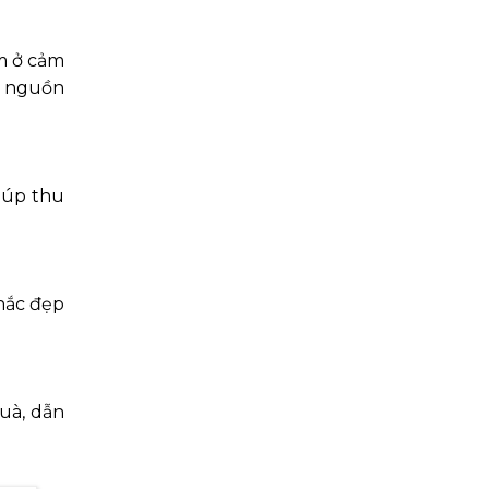
m ở cảm
o nguồn
iúp thu
hắc đẹp
quà, dẫn