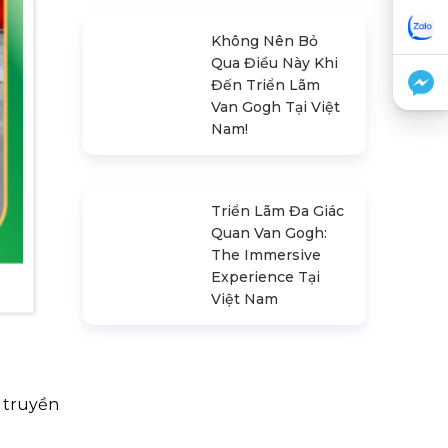
Thu Nhập Của Các
Vị Trí Ngành Tổ
Chức Sự Kiện
Không Nên Bỏ
Qua Điều Này Khi
Đến Triển Lãm
Van Gogh Tại Việt
Nam!
Triển Lãm Đa Giác
Quan Van Gogh:
The Immersive
 truyền
Experience Tại
Việt Nam