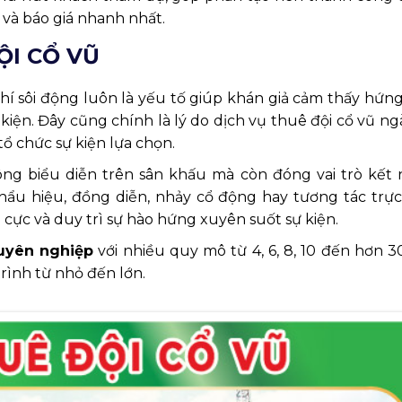
 và báo giá nhanh nhất.
ỘI CỔ VŨ
í sôi động luôn là yếu tố giúp khán giả cảm thấy hứng
iện. Đây cũng chính là lý do dịch vụ thuê đội cổ vũ n
ổ chức sự kiện lựa chọn.
g biểu diễn trên sân khấu mà còn đóng vai trò kết n
ẩu hiệu, đồng diễn, nhảy cổ động hay tương tác trực 
cực và duy trì sự hào hứng xuyên suốt sự kiện.
huyên nghiệp
với nhiều quy mô từ 4, 6, 8, 10 đến hơn 
trình từ nhỏ đến lớn.