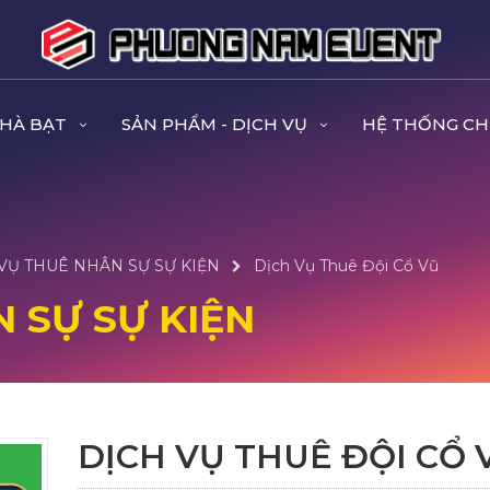
NHÀ BẠT
SẢN PHẨM - DỊCH VỤ
HỆ THỐNG CH
VỤ THUÊ NHÂN SỰ SỰ KIỆN
Dịch Vụ Thuê Đội Cổ Vũ
 SỰ SỰ KIỆN
DỊCH VỤ THUÊ ĐỘI CỔ 