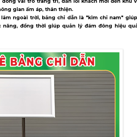
 đóng vai trò trang trí, dẫn lối khách mời đến khu 
hông gian ấm áp, thân thiện.
ển lãm ngoài trời, bảng chỉ dẫn là "kim chỉ nam" giú
 năng, đồng thời giúp quản lý đám đông hiệu qu