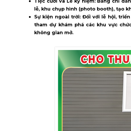
Tiệc cưới và Lễ kỷ niệm:
Bảng chỉ dẫn
lễ, khu chụp hình (photo booth), tạo k
Sự kiện ngoài trời:
Đối với lễ hội, tri
tham dự khám phá các khu vực chức
không gian mở.