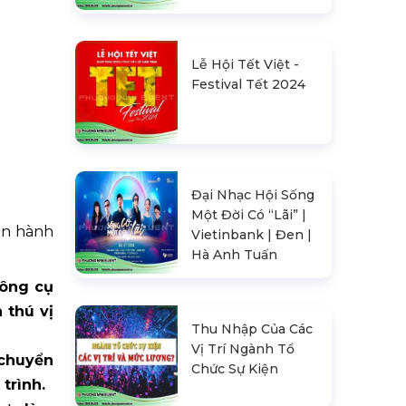
Lễ Hội Tết Việt -
Festival Tết 2024
Đại Nhạc Hội Sống
Một Đời Có “Lãi” |
vận hành
Vietinbank | Đen |
Hà Anh Tuấn
công cụ
 thú vị
Thu Nhập Của Các
Vị Trí Ngành Tổ
 chuyển
Chức Sự Kiện
trình.