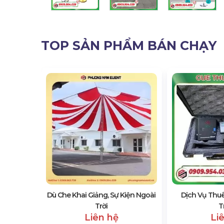
TOP SẢN PHẨM BÁN CHẠY
g Hội Chợ
Dù Che Khai Giảng, Sự Kiện Ngoài
Dịch Vụ Thuê
Trời
T
Liên hệ
Li