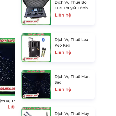
Dịch Vụ Thuê Bộ
Cue Thuyết Trình
Liên hệ
Dịch Vụ Thuê Loa
Kẹo Kéo
Liên hệ
Dịch Vụ Thuê Màn
Top Mẫu Gian Hàng Triển Lãm
Sao
Thịnh Hành
Liên hệ
Liên hệ
ịch Vụ Thuê Màn Sao
Liên hệ
Dịch Vụ Thuê Máy