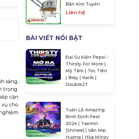
Bắn Kim Tuyến
Liên hệ
BÀI VIẾT NỔI BẬT
Đại Sự Kiện Pepsi -
Thirsty For More |
Mỹ Tâm | Tóc Tiên
| Bray | Karik |
h sáng,
Double2T
 trọng.
tiếp cận
 vụ cho
Tuần Lễ Amazing
 nghiệm
Bình Định Fest
2024 | Taemin
(Shinee) | Vân Mai
Hương | Hòa Minzy