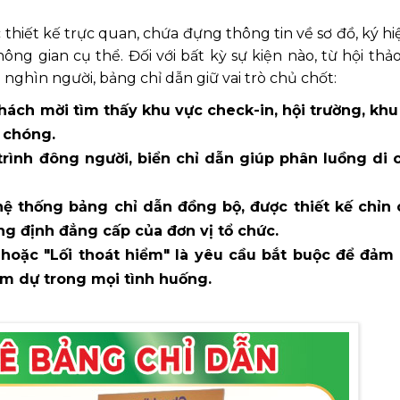
 thiết kế trực quan, chứa đựng thông tin về sơ đồ, ký h
ng gian cụ thể. Đối với bất kỳ sự kiện nào, từ hội th
nghìn người, bảng chỉ dẫn giữ vai trò chủ chốt:
hách mời tìm thấy khu vực check-in, hội trường, khu
 chóng.
rình đông người, biển chỉ dẫn giúp phân luồng di 
hệ thống bảng chỉ dẫn đồng bộ, được thiết kế chỉn 
g định đẳng cấp của đơn vị tổ chức.
" hoặc "Lối thoát hiểm" là yêu cầu bắt buộc để đảm
am dự trong mọi tình huống.