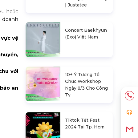
| Justatee
iệu hoặc
ảo doanh
Concert Baekhyun
(Exo) Việt Nam
 vực vệ
chuyển,
chu với
10+ Ý Tưởng Tổ
Chức Workshop
 bảo an
Ngày 8/3 Cho Công
Ty
Tiktok Tết Fest
2024 Tại Tp. Hcm