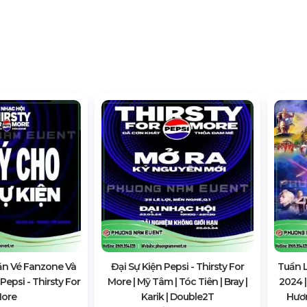
n Vé Fanzone Và
Đại Sự Kiện Pepsi - Thirsty For
Tuần L
epsi - Thirsty For
More | Mỹ Tâm | Tóc Tiên | Bray |
2024 |
ore
Karik | Double2T
Hươn