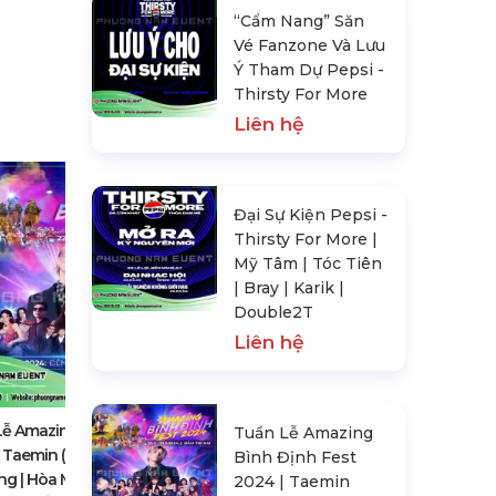
“Cẩm Nang” Săn
Vé Fanzone Và Lưu
Ý Tham Dự Pepsi -
Thirsty For More
Liên hệ
Đại Sự Kiện Pepsi -
Thirsty For More |
Mỹ Tâm | Tóc Tiên
| Bray | Karik |
Double2T
Liên hệ
Concert Baekhyun (Exo) Việt Nam
Liên hệ
ễ Amazing Bình Định Fest
Tuần Lễ Amazing
 Taemin (Shinee) | Vân Mai
Bình Định Fest
g | Hòa Minzy | Justatee
2024 | Taemin