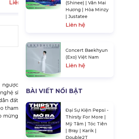
Liên hệ
(Shinee) | Vân Mai
Hương | Hòa Minzy
| Justatee
Liên hệ
Concert Baekhyun
(Exo) Việt Nam
Liên hệ
ếm ngược
BÀI VIẾT NỔI BẬT
nghệ sĩ
dân đất
ào tham
Đại Sự Kiện Pepsi -
hào mừng
Thirsty For More |
Mỹ Tâm | Tóc Tiên
| Bray | Karik |
Double2T