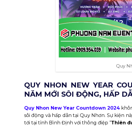
Quy N
QUY NHON NEW YEAR COU
NĂM MỚI SÔI ĐỘNG, HẤP D
Quy Nhon New Year Countdown 2024
khôn
sôi động và hấp dẫn tại Quy Nhơn. Sự kiện nà
tới tại tỉnh Bình Định với thông điệp “
Thiên đư