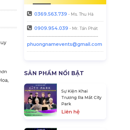
0369.
563.739
- Ms. Thu Hà
0909.954.039
- Mr. Tấn Phát
-------------------------------------------------
Quy
phuongnamevents@gmail.com
hơn
SẢN PHẨM NỔI BẬT
Hoa,
Sự Kiện Khai
Trương Ra Mắt City
Park
Liên hệ