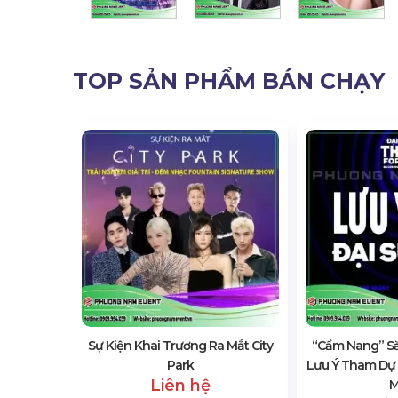
TOP SẢN PHẨM BÁN CHẠY
arathon
ham Gia,
Sự Kiện Khai Trương Ra Mắt City
“Cẩm Nang” Să
Park
Lưu Ý Tham Dự P
Liên hệ
M