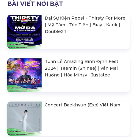
BÀI VIẾT NỔI BẬT
Đại Sự Kiện Pepsi - Thirsty For More
| Mỹ Tâm | Tóc Tiên | Bray | Karik |
Double2T
Tuần Lễ Amazing Bình Định Fest
2024 | Taemin (Shinee) | Vân Mai
Hương | Hòa Minzy | Justatee
Concert Baekhyun (Exo) Việt Nam