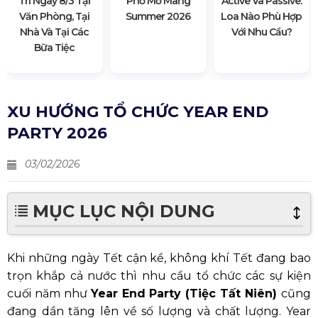
Trí Ngày 8/3 Tại
Phố Mơ Màng
Active Và Passive:
Văn Phòng, Tại
Summer 2026
Loa Nào Phù Hợp
Nhà Và Tại Các
Với Nhu Cầu?
Bữa Tiệc
XU HƯỚNG TỔ CHỨC YEAR END
PARTY 2026
03/02/2026
MỤC LỤC NỘI DUNG
Khi những ngày Tết cận kề, không khí Tết đang bao
trọn khắp cả nước thì nhu cầu tổ chức các sự kiện
cuối năm như
Year End Party (Tiệc Tất Niên)
cũng
đang dần tăng lên về số lượng và chất lượng. Year