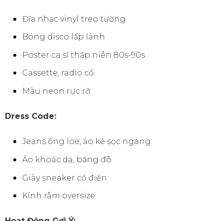
Đĩa nhạc vinyl treo tường
Bóng disco lấp lánh
Poster ca sĩ thập niên 80s-90s
Cassette, radio cổ
Màu neon rực rỡ
Dress Code:
Jeans ống loe, áo kẻ sọc ngang
Áo khoác da, băng đô
Giày sneaker cổ điển
Kính râm oversize
Hoạt Động Gợi Ý: