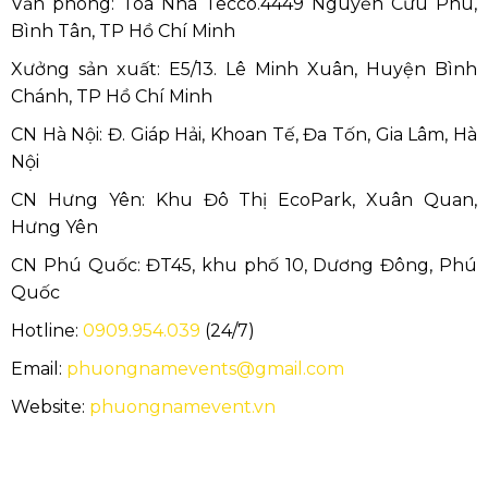
Văn phòng: Tòa Nhà Tecco.4449 Nguyễn Cửu Phú,
Bình Tân, TP Hồ Chí Minh
Xưởng sản xuất: E5/13. Lê Minh Xuân, Huyện Bình
Chánh, TP Hồ Chí Minh
CN Hà Nội: Đ. Giáp Hải, Khoan Tế, Đa Tốn, Gia Lâm, Hà
Nội
CN Hưng Yên: Khu Đô Thị EcoPark, Xuân Quan,
Hưng Yên
CN Phú Quốc: ĐT45, khu phố 10, Dương Đông, Phú
Quốc
Hotline:
0909.954.039
(24/7)
Email:
phuongnamevents@gmail.com
Website:
phuongnamevent.vn