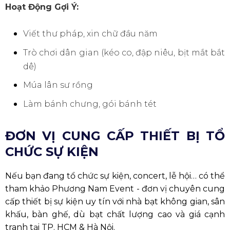
Hoạt Động Gợi Ý:
Viết thư pháp, xin chữ đầu năm
Trò chơi dân gian (kéo co, đập niêu, bịt mắt bắt
dê)
Múa lân sư rồng
Làm bánh chưng, gói bánh tét
ĐƠN VỊ CUNG CẤP THIẾT BỊ TỔ
CHỨC SỰ KIỆN
Nếu bạn đang tổ chức sự kiện, concert, lễ hội… có thể
tham khảo Phương Nam Event - đơn vị chuyên cung
cấp thiết bị sự kiện uy tín với nhà bạt không gian, sân
khấu, bàn ghế, dù bạt chất lượng cao và giá cạnh
tranh tại TP. HCM & Hà Nội.