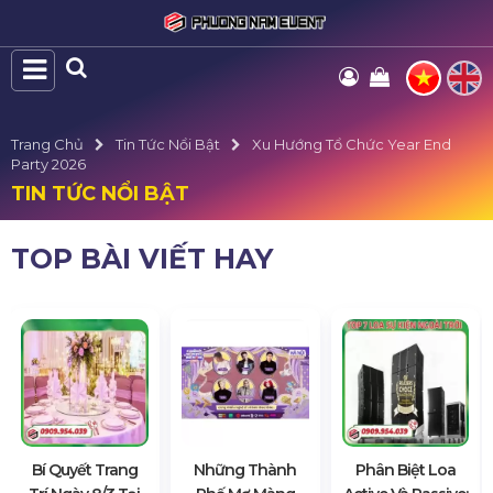
Trang Chủ
Tin Tức Nổi Bật
Xu Hướng Tổ Chức Year End
Party 2026
TIN TỨC NỔI BẬT
TOP BÀI VIẾT HAY
Bí Quyết Trang
Những Thành
Phân Biệt Loa