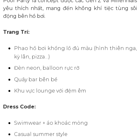
Pool Party là concept được các Gen Z và Millennials
yêu thích nhất, mang đến không khí tiệc tùng sôi
động bên hồ bơi.
Trang Trí:
Phao hồ bơi khổng lồ đủ màu (hình thiên nga,
kỳ lân, pizza…)
Đèn neon, balloon rực rỡ
Quầy bar bên bể
Khu vực lounge với đệm êm
Dress Code:
Swimwear + áo khoác mỏng
Casual summer style