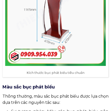
chuẩn và phù hợp với hầu hết các không gian
và sự kiện.
Bục phát biểu hội nghị, hội thảo: 47*40*116,5cm
Bục phát biểu lễ khai trương, lễ kỷ niệm:
100*70*150cm
Bục phát biểu ngoài trời: 120*90*180cm
Bục phát biểu lưu động: 60*40*80cm
Lưu ý:
Chiều cao của bục phát biểu nên cao hơn
chiều cao của người phát biểu khoảng 20-30cm để
tạo điều kiện thuận lợi nhất.