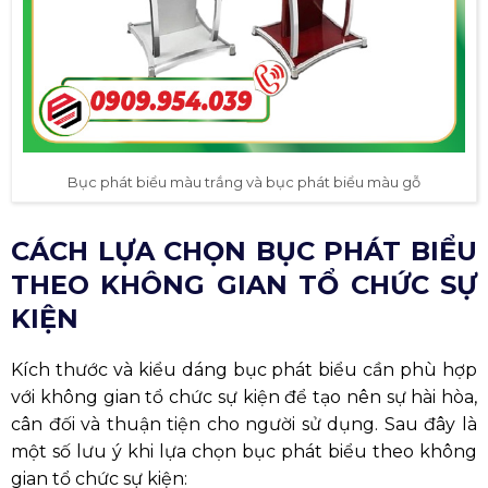
Màu sắc bục phát biểu
Một số màu bục phát biểu thường được sử dụng:
Nâu đỏ (Màu Gỗ): Tạo cảm giác sang trọng,
trang trọng, phù hợp với các sự kiện quan
trọng.
Màu bạch kim (Inox): Đem lại vẻ hiện đại, chắc
chắn.
Không màu (Mica): Như trắng, xanh nhạt, tạo
không gian nhẹ nhàng.