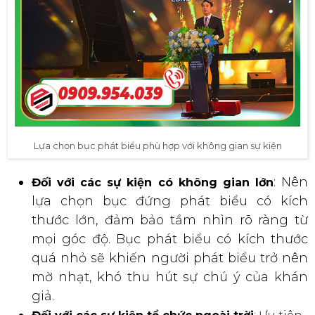
Bục phát biểu màu trắng và bục phát biểu màu gỗ
CÁCH LỰA CHỌN BỤC PHÁT BIỂU
THEO KHÔNG GIAN TỔ CHỨC SỰ
KIỆN
Kích thước và kiểu dáng bục phát biểu cần phù hợp
với không gian tổ chức sự kiện để tạo nên sự hài hòa,
cân đối và thuận tiện cho người sử dụng. Sau đây là
một số lưu ý khi lựa chọn bục phát biểu theo không
gian tổ chức sự kiện:
: Chọn
Đối với các sự kiện có không gian nhỏ
bục phát biểu thuyết trình có kích thước
nhỏ gọn, dễ di chuyển. Bục phát biểu có
kích thước quá lớn sẽ chiếm nhiều diện