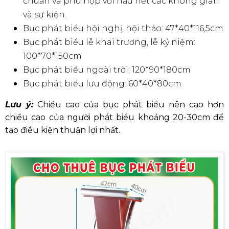
Lựa chọn kích thước bục phát biểu phù hợp giúp tạo sự thoải
mái cho diễn giả
Kích Thước Và Màu Sắc Bục Phát Biểu
Kích thước và màu sắc của
bục MC
đóng vai trò quan
trọng trong việc tạo nên không gian ấn tượng cho sự
kiện. Dưới đây là một số gợi ý về kích thước và màu
sắc phù hợp cho bục phát biểu:
Bục phát biểu tiêu chuẩn: Kích thước
47*40*116,5cm (dài*rộng*cao) được xem là tiêu