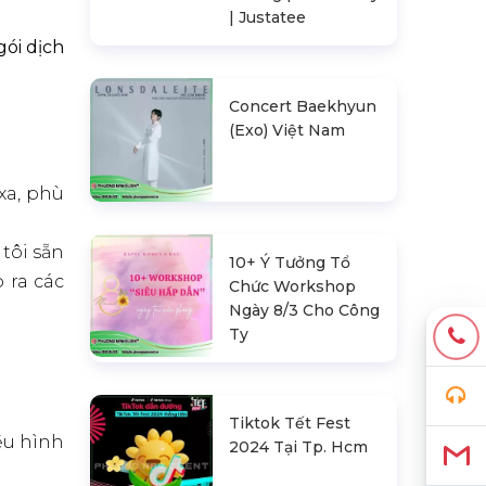
| Justatee
ói dịch
Concert Baekhyun
(Exo) Việt Nam
xa, phù
tôi sẵn
10+ Ý Tưởng Tổ
 ra các
Chức Workshop
Ngày 8/3 Cho Công
Ty
Tiktok Tết Fest
ều hình
2024 Tại Tp. Hcm