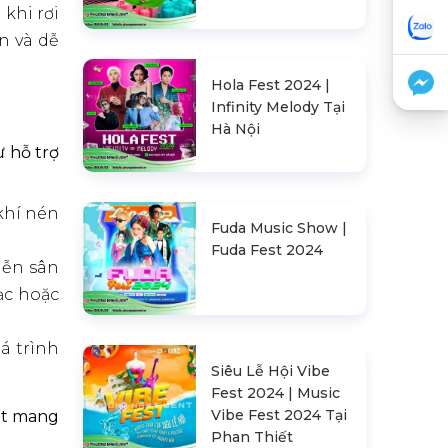
khi rơi
n và dễ
Hola Fest 2024 |
Infinity Melody Tại
Hà Nội
 hỗ trợ
 khí nén
Fuda Music Show |
Fuda Fest 2024
iễn sân
ạc hoặc
á trình
Siêu Lễ Hội Vibe
Fest 2024 | Music
Vibe Fest 2024 Tại
ết mang
Phan Thiết