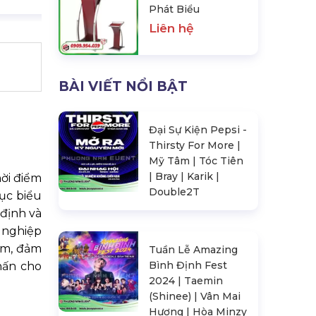
Phát Biểu
Liên hệ
BÀI VIẾT NỔI BẬT
Đại Sự Kiện Pepsi -
Thirsty For More |
Mỹ Tâm | Tóc Tiên
| Bray | Karik |
hời điểm
Double2T
mục biểu
định và
h nghiệp
iệm, đảm
Tuần Lễ Amazing
Bình Định Fest
hấn cho
2024 | Taemin
(Shinee) | Vân Mai
Hương | Hòa Minzy