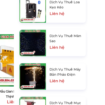
Dịch Vụ Thuê Loa
Kẹo Kéo
Liên hệ
Dịch Vụ Thuê Màn
Sao
Liên hệ
Dịch Vụ Thuê Máy
Dịch Vụ Thuê Gian Hàng Hội Chợ
Bắn Pháo Điện
Liên hệ
Liên hệ
Mẫu Gian Hàng Triển Lãm
Thịnh Hành
Liên hệ
Dịch Vụ Thuê Mục