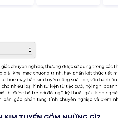
hị giác chuyên nghiệp, thường được sử dụng trong các t
 giải, khai mạc chương trình, hay phần kết thúc tiết 
o thuê máy bắn kim tuyến công suất lớn, vận hành ổn 
ho nhiều loại hình sự kiện từ tiệc cưới, hội nghị doan
hiết bị được hỗ trợ bởi đội ngũ kỹ thuật giàu kinh ngh
ch bản, góp phần tăng tính chuyên nghiệp và điểm n
N KIM TUYẾN GỒM NHỮNG GÌ?