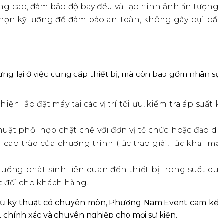
 cao, đảm bảo độ bay đều và tạo hình ảnh ấn tượng 
chọn kỹ lưỡng để đảm bảo an toàn, không gây bụi bẩ
 lại ở việc cung cấp thiết bị, mà còn bao gồm nhân sự
hiện lắp đặt máy tại các vị trí tối ưu, kiểm tra áp suất
uật phối hợp chặt chẽ với đơn vị tổ chức hoặc đạo d
cao trào của chương trình (lúc trao giải, lúc khai m
huống phát sinh liên quan đến thiết bị trong suốt qu
ệt đối cho khách hàng.
ội ngũ kỹ thuật có chuyên môn, Phương Nam Event cam k
, chính xác và chuyên nghiệp cho mọi sự kiện.